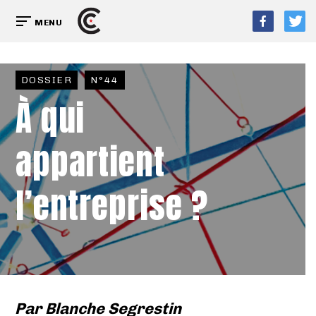
MENU
DOSSIER
N°44
À qui
appartient
l’entreprise ?
Par
Blanche Segrestin