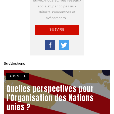
suivez-nous sur les réseaux
sociaux, participez aux
débats, rencontres et
évènements...
SUIVRE
Suggestions
DOSSIER
Quelles perspectives pour
l’Organisation des Nations
unies ?