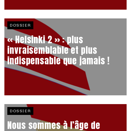
DOSSIER
« Helsinki 2 » : plus
invraisemblable et plus
indispensable que jamais !
DOSSIER
Nous sommes à l’âge de