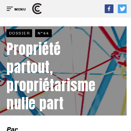
MENU
DOSSIER
N°44
Propriété
partout,
propriétarisme
nulle part
Par