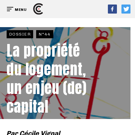
MENU
DOSSIER
N°44
La propriété
du logement,
un enjeu (de)
capital
Par
Cécile Vignal