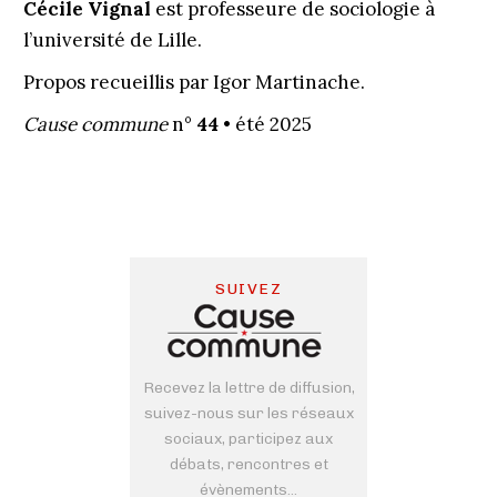
Cécile Vignal
est professeure de sociologie à
l’université de Lille.
Propos recueillis par Igor Martinache.
Cause commune
n°
44
• été 2025
SUIVEZ
Recevez la lettre de diffusion,
suivez-nous sur les réseaux
sociaux, participez aux
débats, rencontres et
évènements...