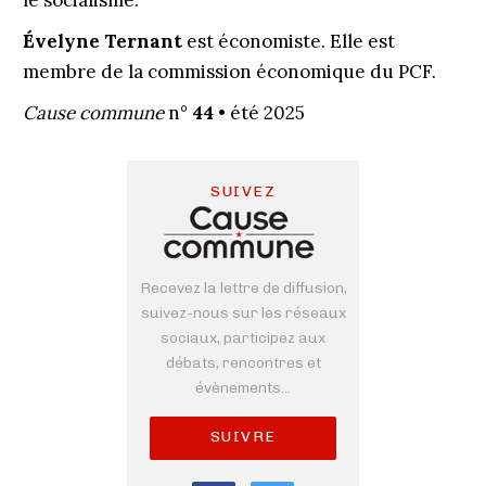
le socialisme.
Évelyne Ternant
est économiste. Elle est
membre de la commission économique du PCF.
Cause commune
n°
44
• été 2025
SUIVEZ
Recevez la lettre de diffusion,
suivez-nous sur les réseaux
sociaux, participez aux
débats, rencontres et
évènements...
SUIVRE