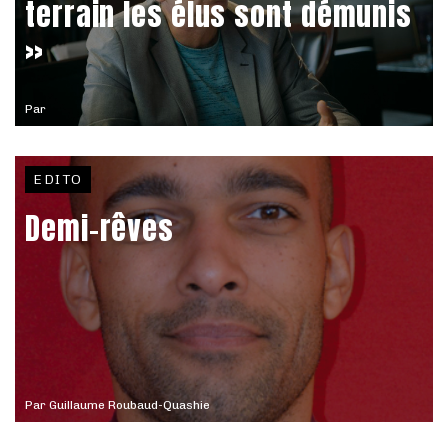
terrain les élus sont démunis
»
Par
EDITO
Demi-rêves
Par
Guillaume Roubaud-Quashie