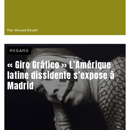
Par
Vincent Boulet
REGARD
« Giro Gráfico » L’Amérique
latine dissidente s’expose à
Madrid