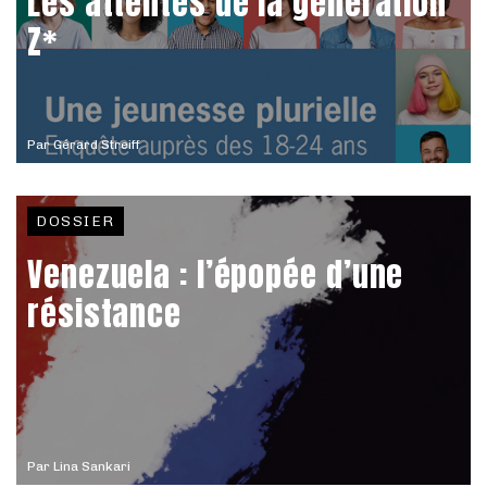
Les attentes de la génération
Z*
Par
Gérard Streiff
DOSSIER
Venezuela : l’épopée d’une
résistance
Par
Lina Sankari