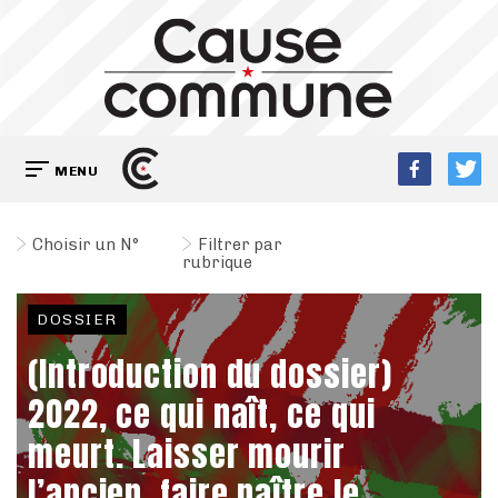
MENU
Choisir un N°
Filtrer par
rubrique
DOSSIER
(Introduction du dossier)
2022, ce qui naît, ce qui
meurt. Laisser mourir
l’ancien, faire naître le