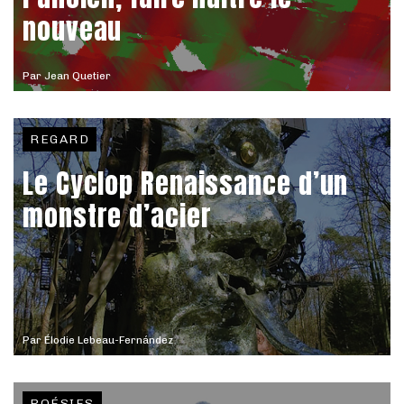
nouveau
Par
Jean Quetier
REGARD
Le Cyclop Renaissance d’un
monstre d’acier
Par
Élodie Lebeau-Fernández
POÉSIES