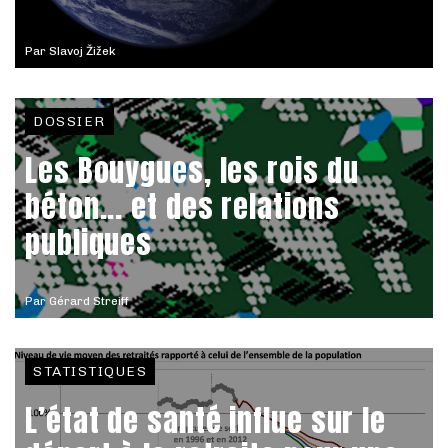
Par
Slavoj Žižek
DOSSIER
Les Bouygues, les rois du
béton... et des relations
publiques
Par
Gérard Streiff
STATISTIQUES
L’état de santé influe sur le