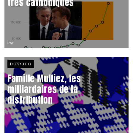
très cathodiques
Par
DOSSIER
Famille Mulliez, les
milliardaires de la
distribution