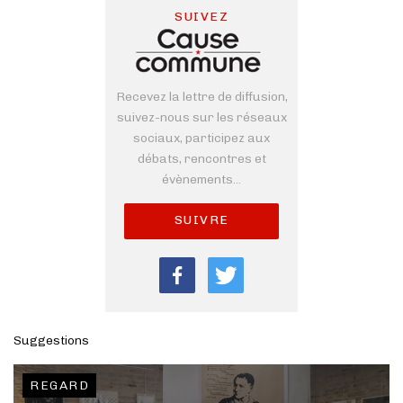
SUIVEZ
Recevez la lettre de diffusion,
suivez-nous sur les réseaux
sociaux, participez aux
débats, rencontres et
évènements...
SUIVRE
Suggestions
REGARD