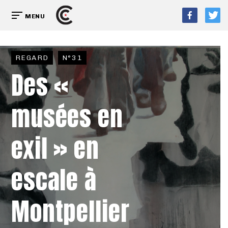
MENU
REGARD
N°31
Des «
musées en
exil » en
escale à
Montpellier