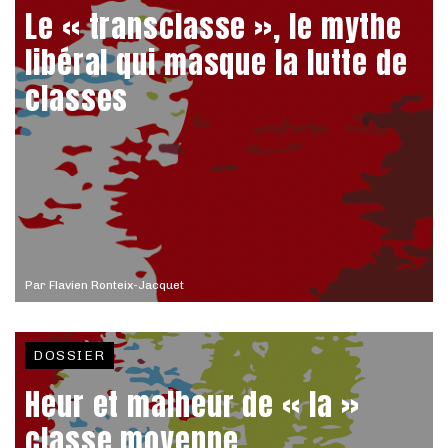
Le « transclasse », le mythe
libéral qui masque la lutte de
classes
Par
Flavien Ronteix-Jacquet
DOSSIER
Heur et malheur de « la »
classe moyenne