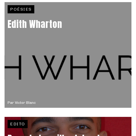
POÉSIES
Edith Wharton
Par
Victor Blanc
EDITO