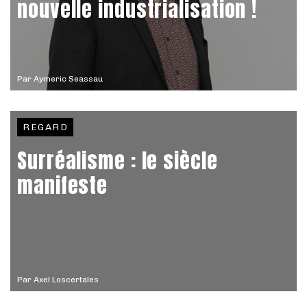
nouvelle industrialisation !
Par
Aymeric Seassau
REGARD
Surréalisme : le siècle
manifeste
Par
Axel Loscertales