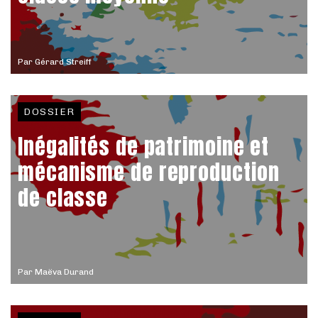
Par
Gérard Streiff
DOSSIER
Inégalités de patrimoine et
mécanisme de reproduction
de classe
Par
Maëva Durand