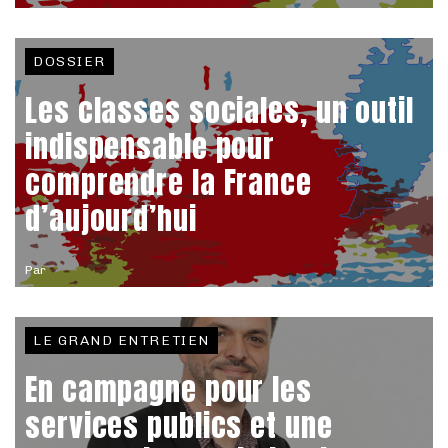
DOSSIER
Les classes sociales, un outil
indispensable pour
comprendre la France
d’aujourd’hui
Par
LE GRAND ENTRETIEN
En campagne pour les
services publics et une