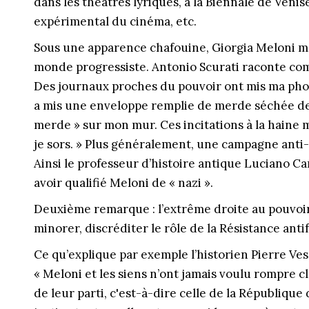
dans les théâtres lyriques, à la Biennale de Venis
expérimental du cinéma, etc.
Sous une apparence chafouine, Giorgia Meloni m
monde progressiste. Antonio Scurati raconte com
Des journaux proches du pouvoir ont mis ma pho
a mis une enveloppe remplie de merde séchée dev
merde » sur mon mur. Ces incitations à la haine
je sors. » Plus généralement, une campagne anti-i
Ainsi le professeur d’histoire antique Luciano Ca
avoir qualifié Meloni de « nazi ».
Deuxième remarque : l’extrême droite au pouvoir
minorer, discréditer le rôle de la Résistance antifa
Ce qu’explique par exemple l’historien Pierre Ves
« Meloni et les siens n’ont jamais voulu rompre c
de leur parti, c'est-à-dire celle de la République 