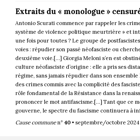
Extraits du « monologue » censuré
Antonio Scurati commence par rappeler les crimes
système de violence politique meurtrière » et inte
une fois pour toutes ? Le groupe de postfascistes
voies : répudier son passé néofasciste ou chercher à
deuxième voie.[…] Giorgia Meloni s’en est obstin
culture néofasciste d’origine : elle a pris ses di
régime, sans jamais répudier dans son ensemble l
des crimes commis avec la complicité des fascistes
rôle fondamental de la Résistance dans la renaiss
prononcer le mot antifascisme.[…] Tant que ce mo
gouverne, le spectre du fascisme continuera à inf
Cause commune
n°
40 •
septembre/octobre 2024