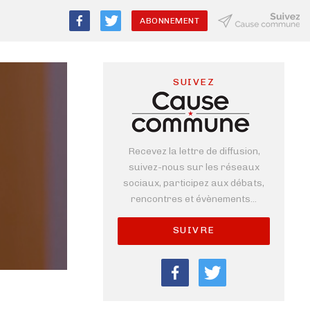
ABONNEMENT
SUIVEZ
Recevez la lettre de diffusion,
suivez-nous sur les réseaux
sociaux, participez aux débats,
rencontres et évènements...
SUIVRE