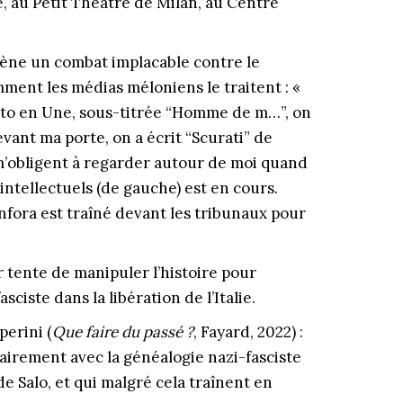
e, au Petit Théâtre de Milan, au Centre
ène un combat implacable contre le
ment les médias méloniens le traitent : «
to en Une, sous-titrée “Homme de m…”, on
ant ma porte, on a écrit “Scurati” de
 m’obligent à regarder autour de moi quand
ntellectuels (de gauche) est en cours.
nfora est traîné devant les tribunaux pour
 tente de manipuler l’histoire pour
sciste dans la libération de l’Italie.
perini (
Que faire du passé ?
, Fayard, 2022) :
lairement avec la généalogie nazi-fasciste
de Salo, et qui malgré cela traînent en