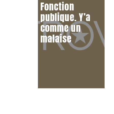
Fonction
publique. Y’a
comme un
malaise