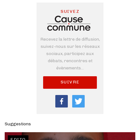
SUIVEZ
Recevez la lettre de diffusion,
suivez-nous sur les réseaux
sociaux, participez aux
débats, rencontres et
évènements...
SUIVRE
Suggestions
EDITO