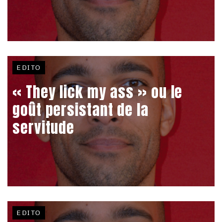
EDITO
« They lick my ass » ou le
goût persistant de la
servitude
EDITO