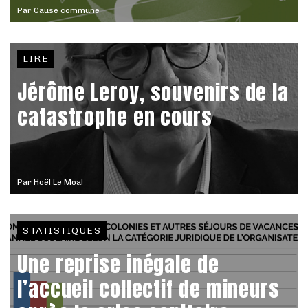
Par
Cause commune
LIRE
Jérôme Leroy, souvenirs de la
catastrophe en cours
Par
Hoël Le Moal
STATISTIQUES
Une reprise inégale de
l’accueil collectif de mineurs