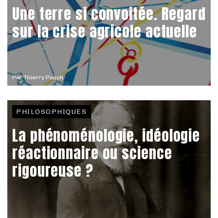
Une terre si convoitée. Regard
sur la crise agricole actuelle
Par
Thierry Pouch
PHILOSOPHIQUES
La phénoménologie, idéologie
réactionnaire ou science
rigoureuse ?