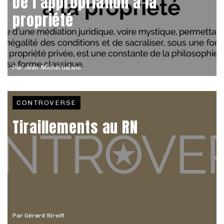
De l’appropriation à la
propriété
Par
Jean-Michel Galano
CONTROVERSE
Tiraillements au RN
Par
Gérard Streiff