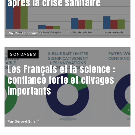
après la crise sanitaire
Par
Cause commune
SONDAGES
Les Français et la science :
confiance forte et clivages
importants
Par
Gérard Streiff