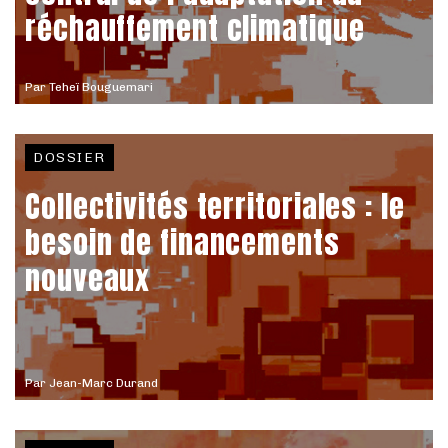
réchauffement climatique
Par
Teheï Bouguemari
DOSSIER
Collectivités territoriales : le
besoin de financements
nouveaux
Par
Jean-Marc Durand