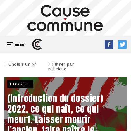
MENU
Choisir un N°
Filtrer par
rubrique
DOSSIER
(Introduction du dossier)
2022, ce qui naît, ce qui
meurt. Laisser mourir
l’ancien, faire naître le