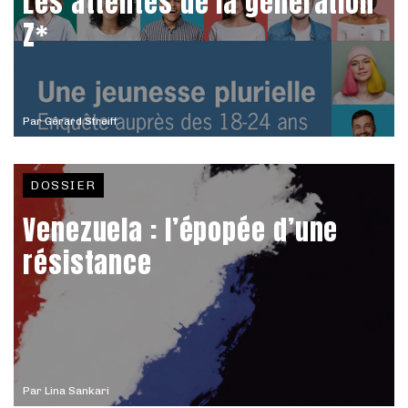
Les attentes de la génération
Z*
Par
Gérard Streiff
DOSSIER
Venezuela : l’épopée d’une
résistance
Par
Lina Sankari