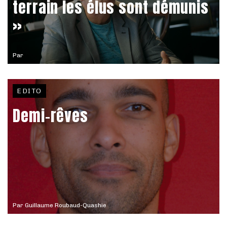
terrain les élus sont démunis
»
Par
EDITO
Demi-rêves
Par
Guillaume Roubaud-Quashie