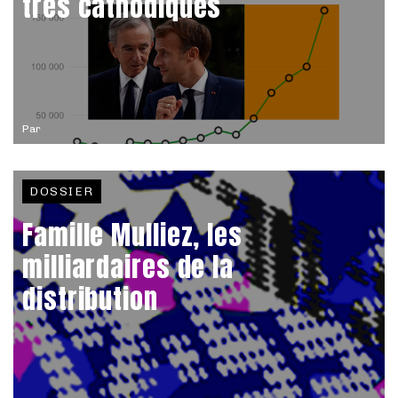
très cathodiques
Par
DOSSIER
Famille Mulliez, les
milliardaires de la
distribution