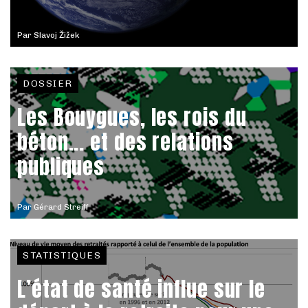
Par
Slavoj Žižek
DOSSIER
Les Bouygues, les rois du
béton... et des relations
publiques
Par
Gérard Streiff
STATISTIQUES
L’état de santé influe sur le