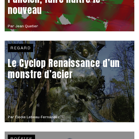
nouveau
Par
Jean Quetier
REGARD
Le Cyclop Renaissance d’un
monstre d’acier
Par
Élodie Lebeau-Fernández
POÉSIES