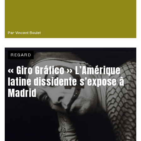
Par
Vincent Boulet
REGARD
« Giro Gráfico » L’Amérique
latine dissidente s’expose à
Madrid