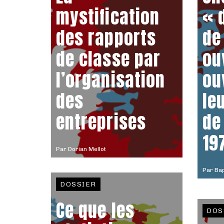
mystification
« 
des rapports
de
de classe par
ou
l’organisation
ou
des
le
entreprises
de
19
Par
Dorian Mellot
Par
Bap
DOSSIER
Ce que les
DOS