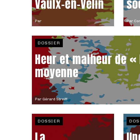
Vaulx-en-Velin
so
Par
Par
Co
DOSSIER
Heur et malheur de « 
moyenne
Par
Gérard Streiff
DOSSIER
DOS
La
Un