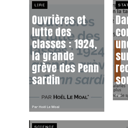
LIRE
STA
Ouvrières et
Da
lutte des
co
classes : 1924,
un
la grande
su
grève des Penn
re
sardin
so
Par
Par
Hoël Le Moal
SCIENCE