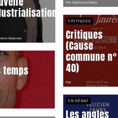
uvelle
Par
Axel Loscertales
dustrialisation
CRITIQUES
Critiques
meric Seassau
(Cause
commune n°
40)
s temps
Par
EN DÉBAT
Les angles