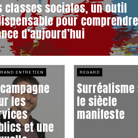
s classes sociales, un outil
dispensable pour comprendre
ance d’aujourd’hui
GRAND ENTRETIEN
REGARD
 campagne
Surréalisme 
ur les
le siècle
rvices
manifeste
blics et une