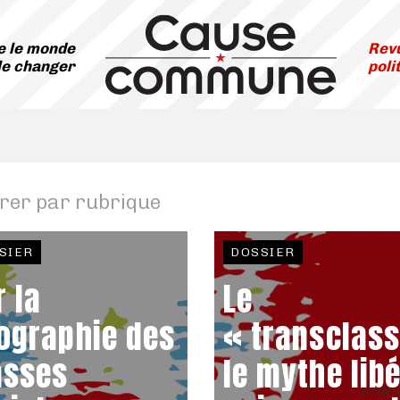
 le monde
Revu
le changer
poli
trer par rubrique
SIER
DOSSIER
r la
Le
ographie des
« transclass
asses
le mythe libé