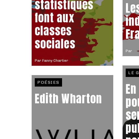
statistiques
Le
font aux
in
classes
Fr
sociales
Par
Par
Fanny Chartier
LE 
POÉSIES
En
Edith Wharton
po
se
pu