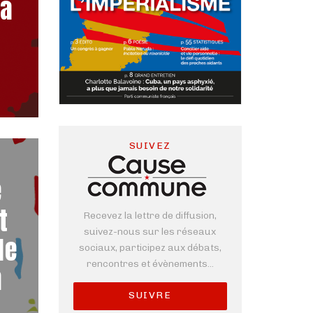
la
SUIVEZ
e
t
Recevez la lettre de diffusion,
suivez-nous sur les réseaux
de
sociaux, participez aux débats,
rencontres et évènements...
n
SUIVRE