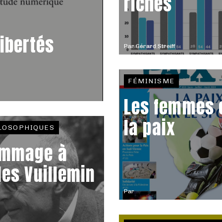
riches
libertés
Par
Gérard Streiff
FÉMINISME
Les femmes 
la paix
LOSOPHIQUES
mmage à
les Vuillemin
Par