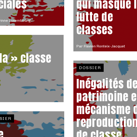
ciales
qui masque 
lutte de
rinne Luxembourg
classes
Par
Flavien Ronteix-Jacquet
la » classe
DOSSIER
Inégalités d
patrimoine e
mécanisme 
reproductio
SIER
e
de classe