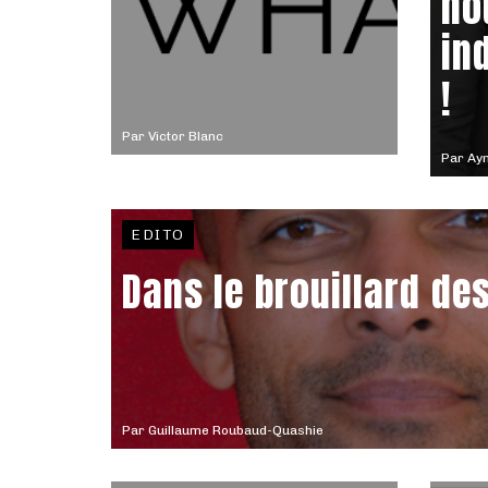
no
in
!
Par
Victor Blanc
Par
Ay
EDITO
Dans le brouillard de
Par
Guillaume Roubaud-Quashie