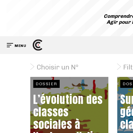
Comprendre
Agir pour 
MENU
Choisir un N°
Fil
DOSSIER
DOS
L’évolution des
Su
classes
gé
sociales à
cl