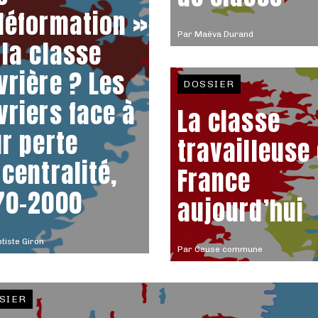
déformation »
Par
Maëva Durand
 la classe
vrière ? Les
DOSSIER
vriers face à
La classe
ur perte
travailleuse
 centralité,
France
70-2000
aujourd’hui
tiste Giron
Par
Cause commune
SIER