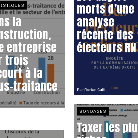
morts d’une
TISTIQUES
ns la
analyse
nstruction,
récente des
e entreprise
électeurs RN
r trois
court à la
us-traitance
Par
Florian Gulli
SONDAGES
Taxer les pl