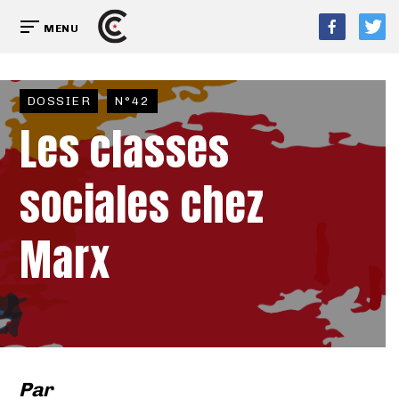
MENU
DOSSIER
N°42
Les classes
sociales chez
Marx
Par