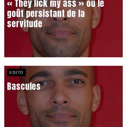
« They lick my ass » ou le
goût persistant de la
servitude
EDITO
Bascules