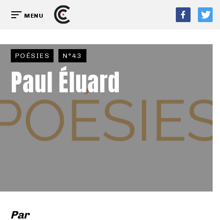
MENU
POÉSIES
N°43
Paul Éluard
Par