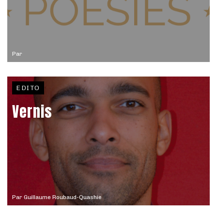
Par
EDITO
Vernis
Par
Guillaume Roubaud-Quashie