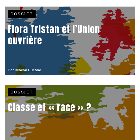
DOSSIER
Flora Tristan et l’Union
ouvrière
Par
Maëva Durand
DOSSIER
Classe et « race » ?