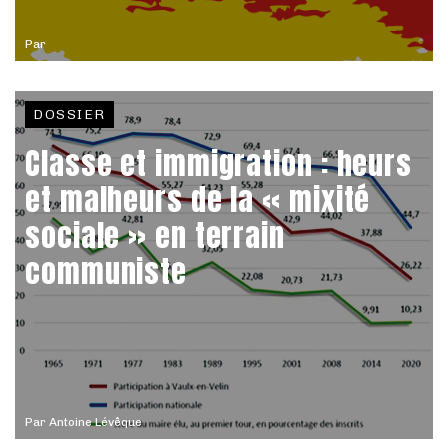
Par
DOSSIER
Classe et immigration : heurs
et malheurs de la « mixité
sociale » en terrain
communiste
Par
Antoine Lévêque