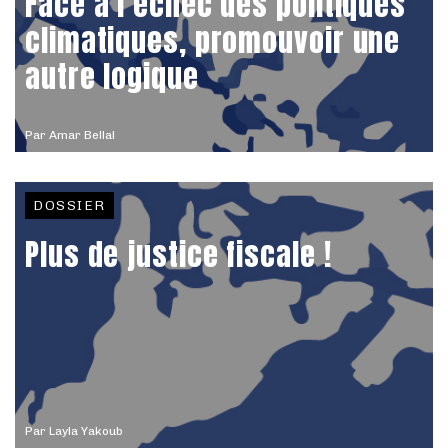
Face à l’échec des politiques
climatiques, promouvoir une
autre logique
Par
Amar Bellal
DOSSIER
Plus de justice fiscale !
Par
Layla Yakoub