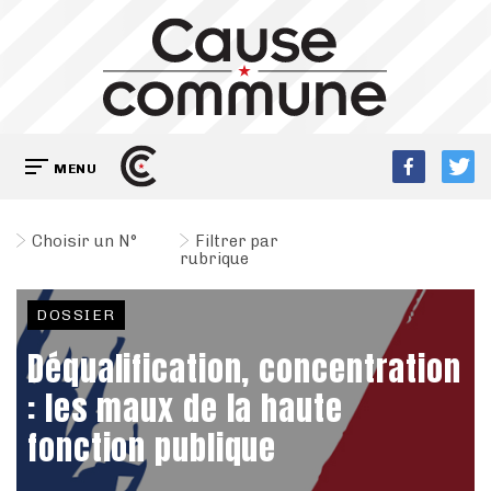
MENU
Choisir un N°
Filtrer par
rubrique
DOSSIER
Déqualification, concentration
: les maux de la haute
fonction publique