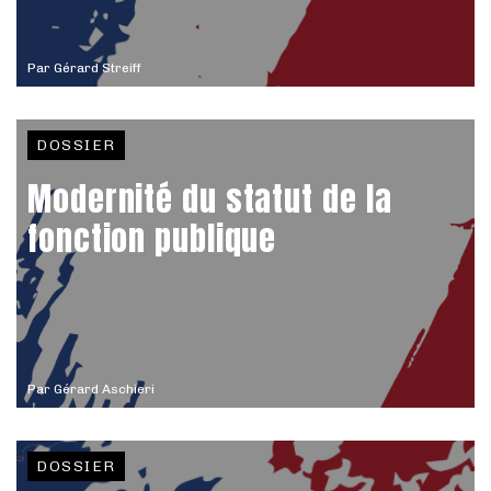
Par
Gérard Streiff
DOSSIER
Modernité du statut de la
fonction publique
Par
Gérard Aschieri
DOSSIER