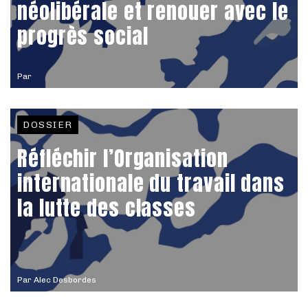
néolibérale et renouer avec le
progrès social
Par
DOSSIER
Réfléchir l’Organisation
internationale du travail dans
la lutte des classes
Par
Alec Desbordes