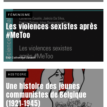
FÉMINISME
Les violences sexistes après
#MeToo
Par
Catherine Cavalin
HISTOIRE
Une histoire des jeunes
communistes de Belgique
(1921-1945)