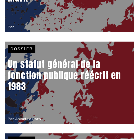
Par
DOSSIER
Un statut général de la
fonction publique réécrit en
1983
Par
Anicet Le Pors