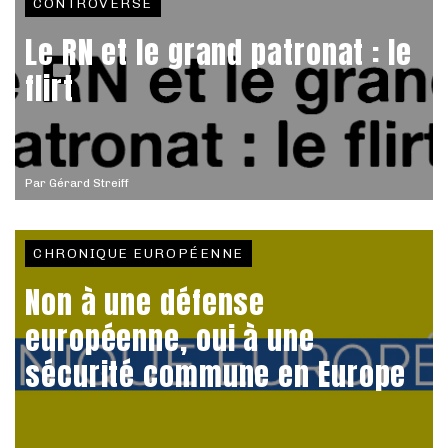
CONTROVERSE
Le RN et le grand patronat : le
flirt
Par
Gérard Streiff
CHRONIQUE EUROPÉENNE
Non à une défense
européenne, oui à une
sécurité commune en Europe