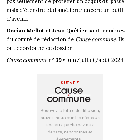
pas seulement de protéger un acquis du passé,
mais d'étendre et d'améliorer encore un outil
d'avenir.
Dorian Mellot
et
Jean Quétier
sont membres
du comité de rédaction de
Cause commune
. Ils
ont coordonné ce dossier.
Cause commune
n°
39 •
juin/juillet/août 2024
SUIVEZ
Recevez la lettre de diffusion,
suivez-nous sur les réseaux
sociaux, participez aux
débats, rencontres et
évènements...