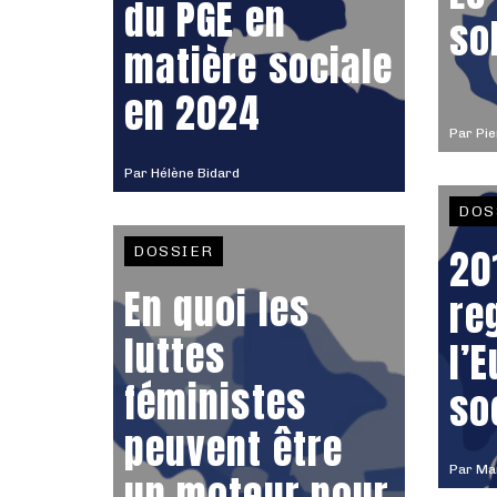
du PGE en
so
matière sociale
en 2024
Par
Pie
Par
Hélène Bidard
DOS
20
DOSSIER
En quoi les
re
luttes
l’
féministes
so
peuvent être
Par
Ma
un moteur pour