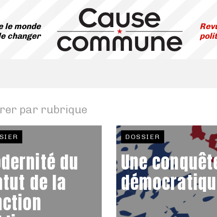
 le monde
Revu
le changer
poli
trer par rubrique
SIER
DOSSIER
dernité du
Une conquêt
atut de la
démocratiqu
nction