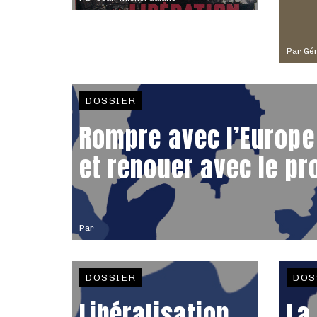
Par
Gér
DOSSIER
Rompre avec l’Europe
et renouer avec le pr
Par
DOSSIER
DOS
Libéralisation
La