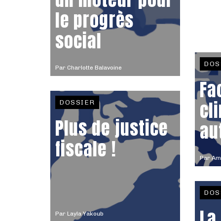
le progrès
social
DOS
Par
Charlotte Balavoine
Fa
cl
DOSSIER
Plus de justice
au
fiscale !
Par
Ama
DOS
La
Par
Layla Yakoub