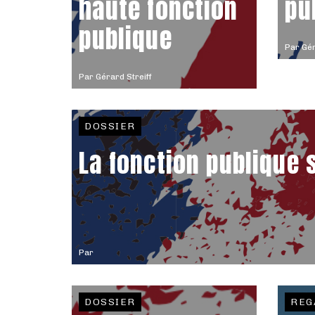
haute fonction
pu
publique
Par
Gér
Par
Gérard Streiff
DOSSIER
La fonction publique 
Par
DOSSIER
REG