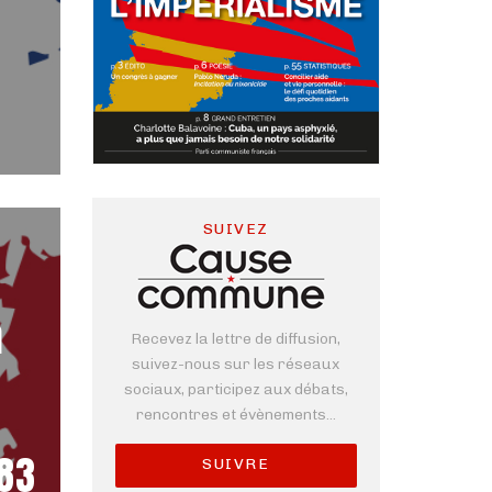
SUIVEZ
a
Recevez la lettre de diffusion,
suivez-nous sur les réseaux
sociaux, participez aux débats,
rencontres et évènements...
983
SUIVRE