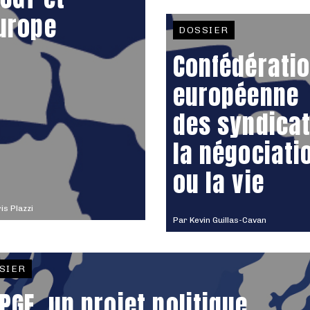
Europe
DOSSIER
Confédérati
européenne
des syndicat
la négociati
ou la vie
is Plazzi
Par
Kevin Guillas-Cavan
SIER
 PGE, un projet politique