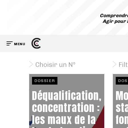
Comprendre
Agir pour 
MENU
Choisir un N°
Fil
DOSSIER
DOS
Déqualification,
Mo
concentration :
st
les maux de la
fo