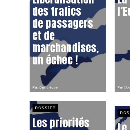
des trafics
l’
de passagers
et de
marchandises,
un échec !
Par
David Gobe
Par
Bor
DOSSIER
DOS
Les priorités
Le