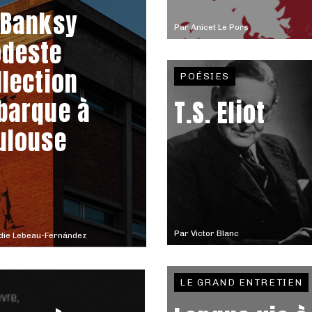
 Banksy
Par
Anicet Le Pors
deste
llection
POÉSIES
barque à
T.S. Eliot
ulouse
Par
Victor Blanc
die Lebeau-Fernández
LE GRAND ENTRETIEN