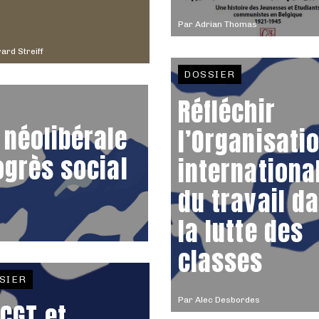
Par
Adrian Thomas
ard Streiff
DOSSIER
Réfléchir
 néolibérale
l’Organisati
ogrès social
internationa
du travail d
la lutte des
classes
SIER
Par
Alec Desbordes
 CGT et