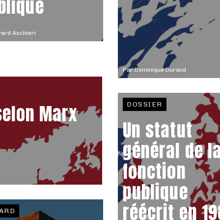
blique
ard Aschieri
Par
Dominique Durand
DOSSIER
selon Marx
Un statut
général de l
fonction
publique
réécrit en 1
ARD