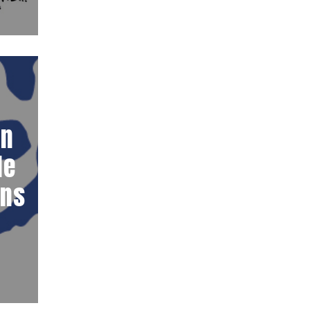
on
le
ans