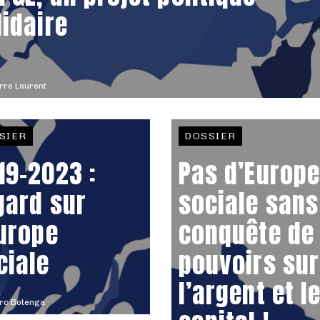
lidaire
rre Laurent
SIER
DOSSIER
19-2023 :
Pas d’Europe
gard sur
sociale sans
Europe
conquête de
ciale
pouvoirs sur
l’argent et l
rc Botenga