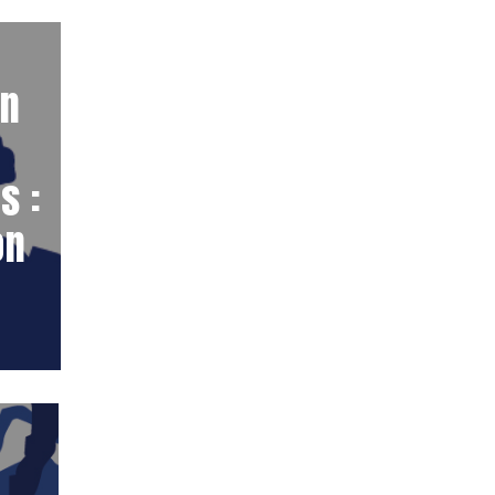
on
s :
on