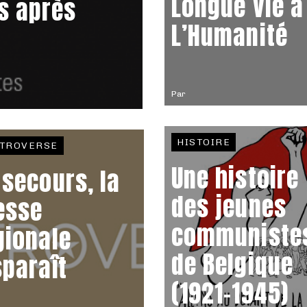
Longue vie à
s après
L’Humanité
Par
HISTOIRE
TROVERSE
Une histoire
 secours, la
des jeunes
esse
communiste
gionale
de Belgique
sparaît
(1921-1945)