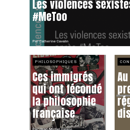
Les violences sexiste
#MeToo
Par
Catherine Cavalin
PHILOSOPHIQUES
CON
Ces immigrés
Au
qui ont fécondé
pr
la philosophie
ré
française
di
Par
Jean-Michel Galano