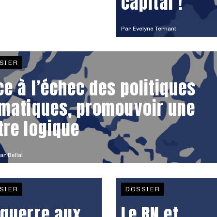
capital !
Par
Evelyne Ternant
SIER
ce à l’échec des politiques
imatiques, promouvoir une
tre logique
r Bellal
SIER
DOSSIER
 guerre aux
Le RN et