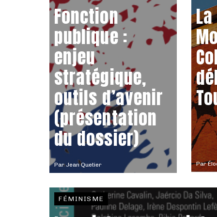
Fonction
La
publique :
Mo
enjeu
Co
stratégique,
dé
outils d’avenir
To
(présentation
du dossier)
Par
Élo
Par
Jean Quetier
FÉMINISME