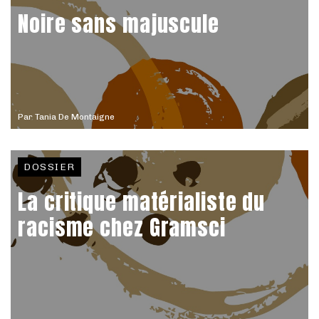
Noire sans majuscule
Par
Tania De Montaigne
DOSSIER
La critique matérialiste du
racisme chez Gramsci