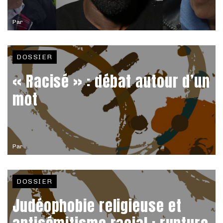
Par
DOSSIER
« Racisé » : débat autour d’un
mot
Par
DOSSIER
Judéophobie religieuse et