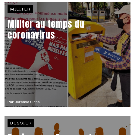
MILITER
Militer au temps du
coronavirus
Par
Jeremie Giono
DOSSIER