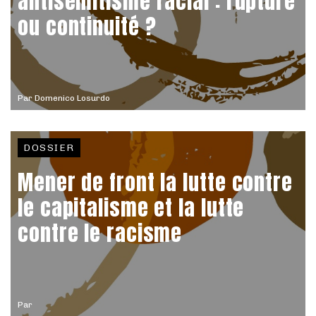
antisémitisme racial : rupture
ou continuité ?
Par
Domenico Losurdo
DOSSIER
Mener de front la lutte contre
le capitalisme et la lutte
contre le racisme
Par