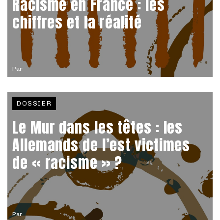
Racisme en France : les
chiffres et la réalité
Par
DOSSIER
Le Mur dans les têtes : les
Allemands de l’est victimes
de « racisme » ?
Par