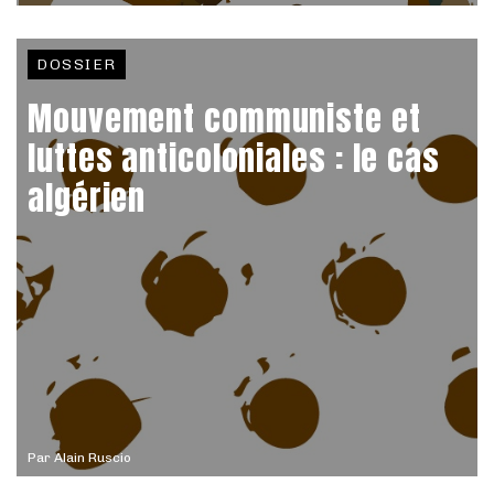
DOSSIER
Mouvement communiste et
luttes anticoloniales : le cas
algérien
Par
Alain Ruscio