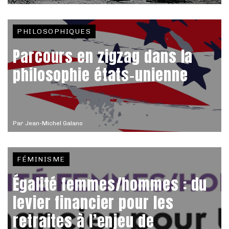
PHILOSOPHIQUES
Parcours en zigzag dans la
philosophie états-unienne
Par
Jean-Michel Galano
FÉMINISME
Égalité femmes/hommes : du
levier financier pour les
retraites à l’enjeu de