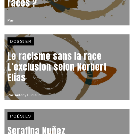
races ?
Par
DOSSIER
Le racisme sans la race
L’exclusion selon Norbert
Elias
Par
Antony Burlaud
POÉSIES
Serafina Nuñez