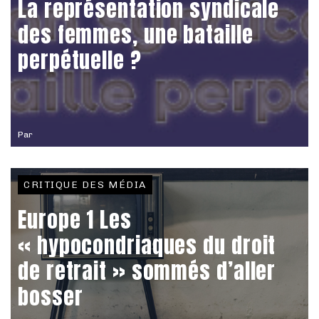
La représentation syndicale
des femmes, une bataille
perpétuelle ?
Par
CRITIQUE DES MÉDIA
Europe 1 Les
« hypocondriaques du droit
de retrait » sommés d’aller
bosser