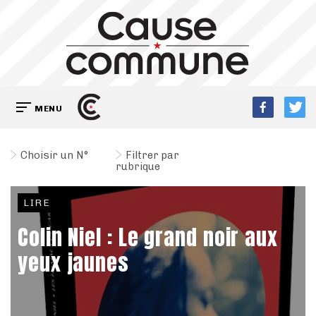
MENU
Choisir un N°
Filtrer par
rubrique
LIRE
Colin Niel : Le grand noir aux
yeux jaunes