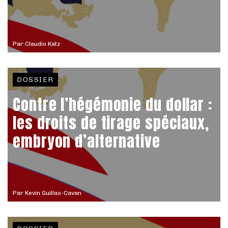
Par
Claudio Katz
DOSSIER
Contre l’hégémonie du dollar :
les droits de tirage spéciaux,
embryon d’alternative
Par
Kevin Guillas-Cavan