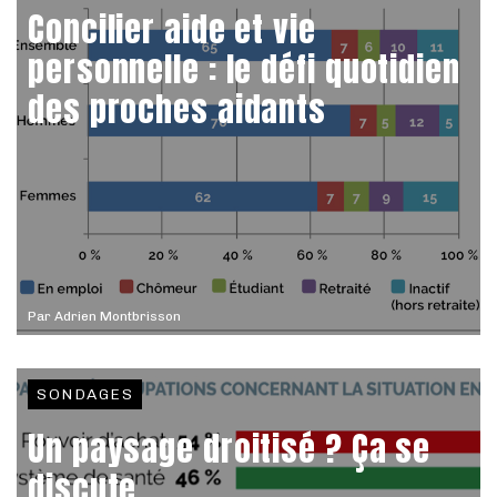
Concilier aide et vie
personnelle : le défi quotidien
des proches aidants
Par
Adrien Montbrisson
SONDAGES
Un paysage droitisé ? Ça se
discute