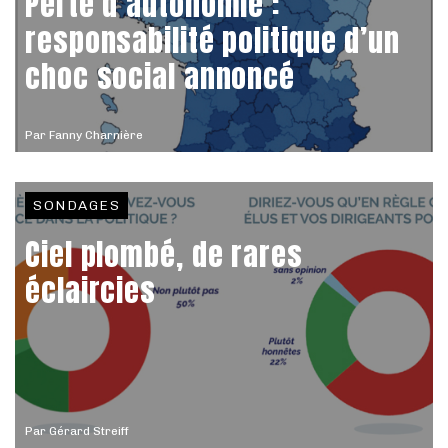
Perte d’autonomie :
responsabilité politique d’un
choc social annoncé
Par
Fanny Charnière
SONDAGES
Ciel plombé, de rares
éclaircies
Par
Gérard Streiff