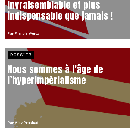
invraisemblable et plus
indispensable que jamais !
Par
Francis Wurtz
DOSSIER
Nous sommes à l’âge de
l’hyperimpérialisme
Par
Vijay Prashad