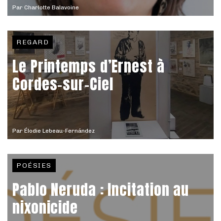
Par
Charlotte Balavoine
REGARD
Le Printemps d’Ernest à
Cordes-sur-Ciel
Par
Élodie Lebeau-Fernández
POÉSIES
Pablo Neruda : Incitation au
nixonicide