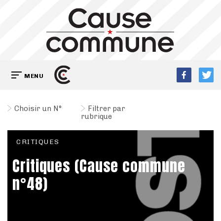
MENU
Choisir un N°
Filtrer par
rubrique
CRITIQUES
Critiques (Cause commune
n°48)