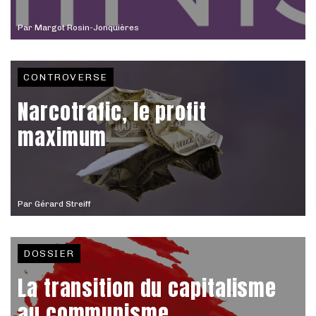
Par
Margot Rosin-Jonquières
CONTROVERSE
Narcotrafic, le profit
maximum
Par
Gérard Streiff
DOSSIER
La transition du capitalisme
au communisme