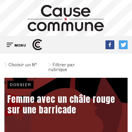
MENU
Choisir un N°
Filtrer par
rubrique
DOSSIER
Femme avec un châle rouge
sur une barricade