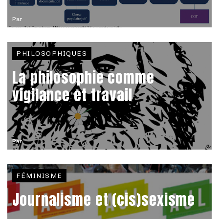
Par
PHILOSOPHIQUES
La philosophie comme
vigilance et travail
Par
FÉMINISME
Journalisme et (cis)sexisme