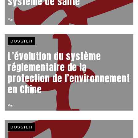
système de santé
Par
DOSSIER
L’évolution du système
réglementaire de la
protection de l’environnement
en Chine
Par
DOSSIER