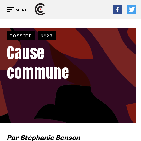
MENU
DOSSIER
N°23
Cause
commune
Par
Stéphanie Benson