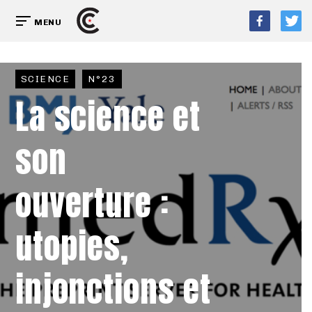
MENU
SCIENCE
N°23
La science et
son
ouverture :
utopies,
injonctions et