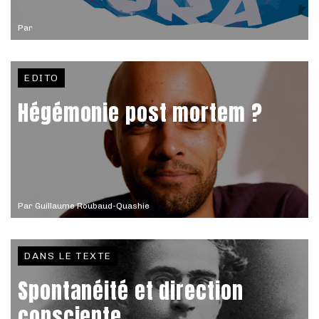
Par
EDITO
Hégémonie post mortem ?
Par
Guillaume Roubaud-Quashie
DANS LE TEXTE
Spontanéité et direction
consciente