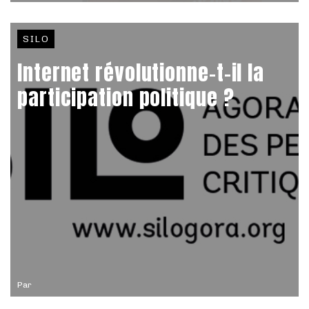
SILO
Internet révolutionne-t-il la
participation politique ?
Par