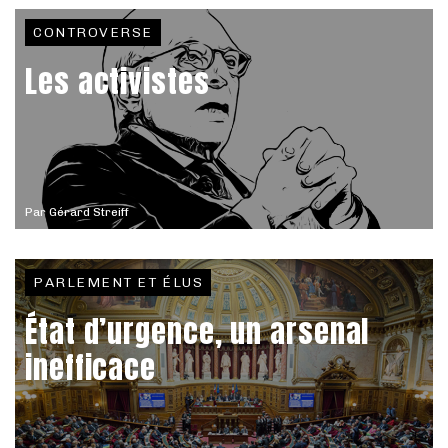
CONTROVERSE
Les activistes
Par
Gérard Streiff
PARLEMENT ET ÉLUS
État d’urgence, un arsenal
inefficace