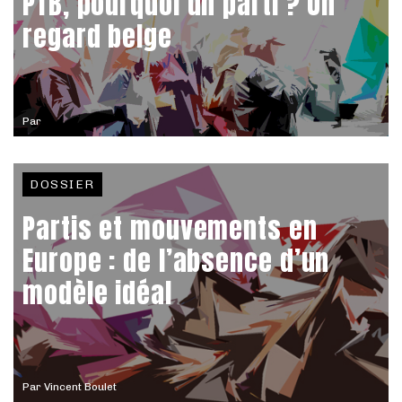
PTB, pourquoi un parti ? Un
regard belge
Par
DOSSIER
Partis et mouvements en
Europe : de l’absence d’un
modèle idéal
Par
Vincent Boulet