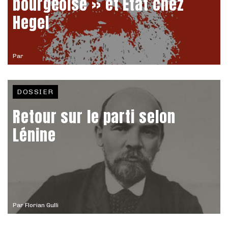
bourgeoise » et État chez
Hegel
Par
DOSSIER
Retour sur le parti selon
Lénine
Par
Florian Gulli