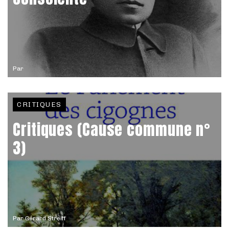
Par
CRITIQUES
Critiques (Cause commune n°
3)
Par
Gérard Streiff