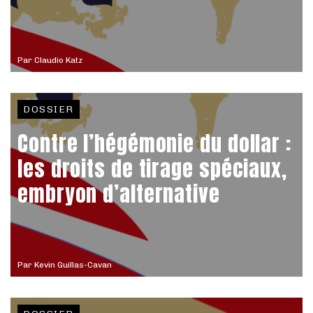
Par
Claudio Katz
DOSSIER
Contre l’hégémonie du dollar :
les droits de tirage spéciaux,
embryon d’alternative
Par
Kevin Guillas-Cavan