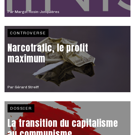
Par
Margot Rosin-Jonquières
CONTROVERSE
Narcotrafic, le profit
maximum
Par
Gérard Streiff
DOSSIER
La transition du capitalisme
au communisme