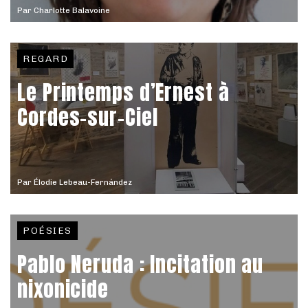
Par
Charlotte Balavoine
REGARD
Le Printemps d’Ernest à
Cordes-sur-Ciel
Par
Élodie Lebeau-Fernández
POÉSIES
Pablo Neruda : Incitation au
nixonicide