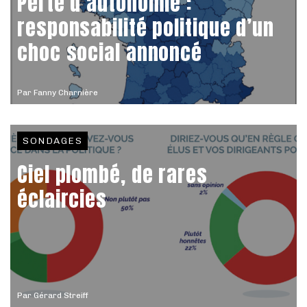
Perte d’autonomie :
responsabilité politique d’un
choc social annoncé
Par
Fanny Charnière
SONDAGES
Ciel plombé, de rares
éclaircies
Par
Gérard Streiff