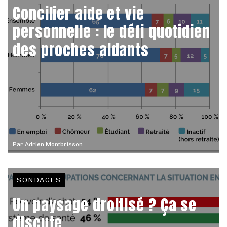
Concilier aide et vie
personnelle : le défi quotidien
des proches aidants
Par
Adrien Montbrisson
SONDAGES
Un paysage droitisé ? Ça se
discute