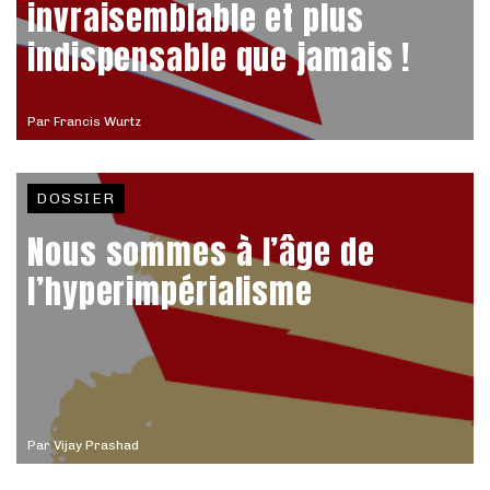
invraisemblable et plus
indispensable que jamais !
Par
Francis Wurtz
DOSSIER
Nous sommes à l’âge de
l’hyperimpérialisme
Par
Vijay Prashad