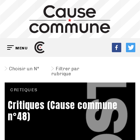
MENU
Choisir un N°
Filtrer par
rubrique
CRITIQUES
Critiques (Cause commune
n°48)