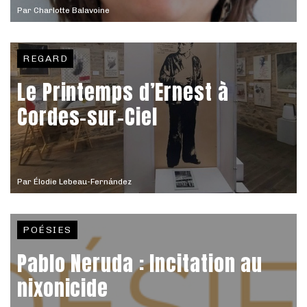
Par
Charlotte Balavoine
REGARD
Le Printemps d’Ernest à
Cordes-sur-Ciel
Par
Élodie Lebeau-Fernández
POÉSIES
Pablo Neruda : Incitation au
nixonicide