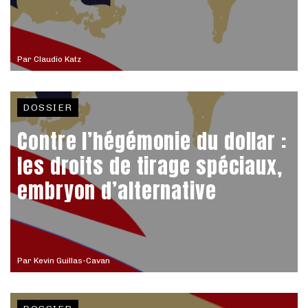
Par
Claudio Katz
DOSSIER
Contre l’hégémonie du dollar :
les droits de tirage spéciaux,
embryon d’alternative
Par
Kevin Guillas-Cavan