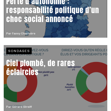
Perte d’autonomie :
responsabilité politique d’un
choc social annoncé
Par
Fanny Charnière
SONDAGES
Ciel plombé, de rares
éclaircies
Par
Gérard Streiff