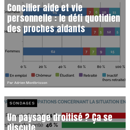
Concilier aide et vie
personnelle : le défi quotidien
des proches aidants
Par
Adrien Montbrisson
SONDAGES
Un paysage droitisé ? Ça se
discute