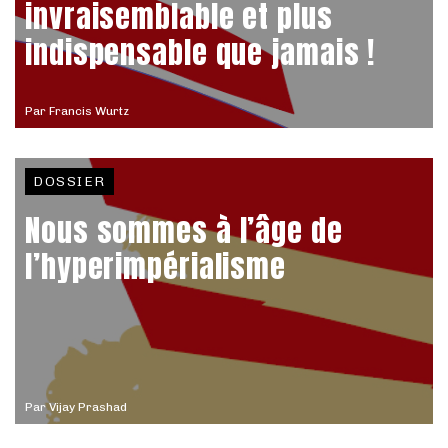
invraisemblable et plus
indispensable que jamais !
Par
Francis Wurtz
DOSSIER
Nous sommes à l’âge de
l’hyperimpérialisme
Par
Vijay Prashad