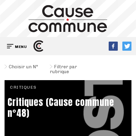
MENU
Choisir un N°
Filtrer par
rubrique
CRITIQUES
Critiques (Cause commune
n°48)