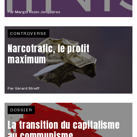
Par
Margot Rosin-Jonquières
CONTROVERSE
Narcotrafic, le profit
maximum
Par
Gérard Streiff
DOSSIER
La transition du capitalisme
au communisme