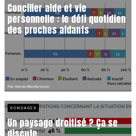
Concilier aide et vie
personnelle : le défi quotidien
des proches aidants
Par
Adrien Montbrisson
SONDAGES
Un paysage droitisé ? Ça se
discute