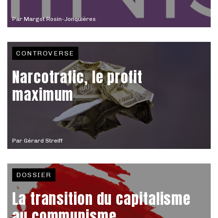
Par
Margot Rosin-Jonquières
CONTROVERSE
Narcotrafic, le profit
maximum
Par
Gérard Streiff
DOSSIER
La transition du capitalisme
au communisme