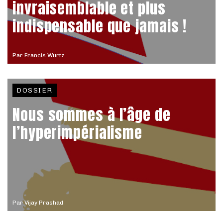
invraisemblable et plus
indispensable que jamais !
Par
Francis Wurtz
DOSSIER
Nous sommes à l’âge de
l’hyperimpérialisme
Par
Vijay Prashad