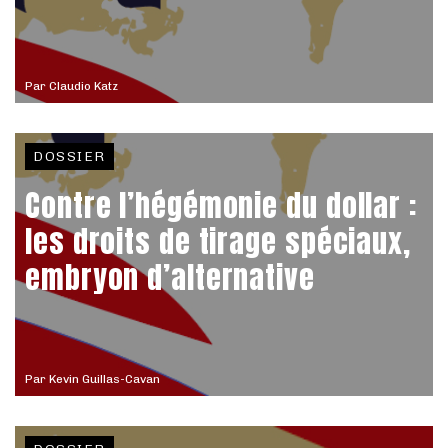
Par
Claudio Katz
DOSSIER
Contre l’hégémonie du dollar :
les droits de tirage spéciaux,
embryon d’alternative
Par
Kevin Guillas-Cavan