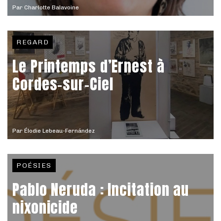
Par
Charlotte Balavoine
REGARD
Le Printemps d’Ernest à
Cordes-sur-Ciel
Par
Élodie Lebeau-Fernández
POÉSIES
Pablo Neruda : Incitation au
nixonicide