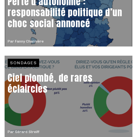
Perte d’autonomie :
responsabilité politique d’un
choc social annoncé
Par
Fanny Charnière
SONDAGES
Ciel plombé, de rares
éclaircies
Par
Gérard Streiff