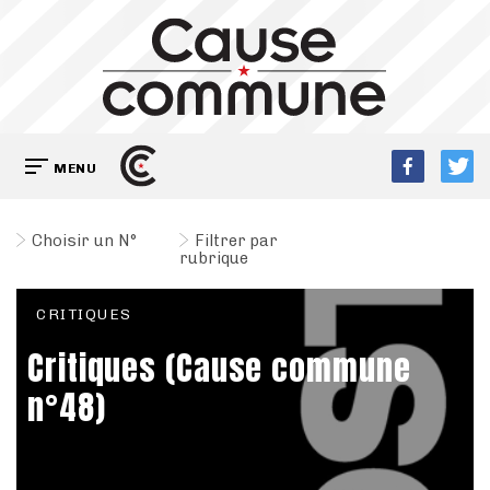
MENU
Choisir un N°
Filtrer par
rubrique
CRITIQUES
Critiques (Cause commune
n°48)