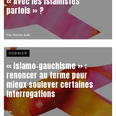
« Avec les islamistes
parfois » ?
Par
Florian Gulli
DOSSIER
« Islamo-gauchisme » :
renoncer au terme pour
mieux soulever certaines
interrogations
Par