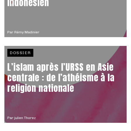
indonésien
Par
Rémy Madinier
DOSSIER
L’islam après l’URSS en Asie
centrale : de l’athéisme à la
religion nationale
Par
julien Thorez