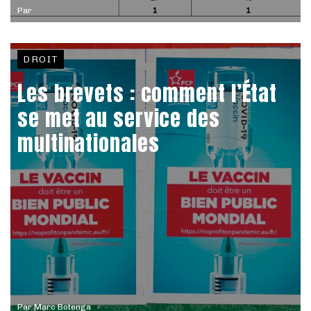
Par
DROIT
Les brevets : comment l’État
se met au service des
multinationales
Par
Marc Botenga