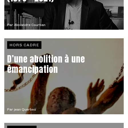
Par
Alexandre Courban
HORS CADRE
D’une abolition à une
émancipation
Par
jean Querbes