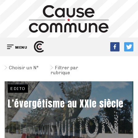
MENU
Choisir un N°
Filtrer par
rubrique
EDITO
L’évergétisme au XXIe siècle