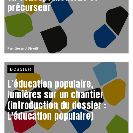
précurseur
Par
Gérard Streiff
DOSSIER
L’éducation populaire,
lumières sur un chantier
(introduction du dossier :
L'éducation populaire)