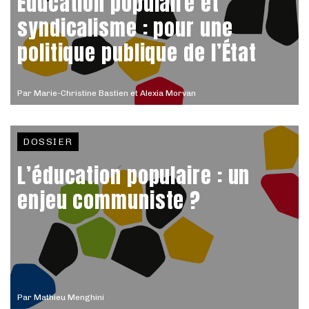
Éducation populaire et
syndicalisme : pour une
politique publique de l’État
Par
Marie-Christine Bastien et Alexia Morvan
DOSSIER
L’éducation populaire : un
enjeu communiste ?
Par
Mathieu Menghini