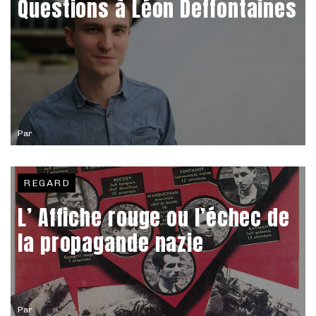
Questions à Léon Deffontaines
Par
REGARD
L’ Affiche rouge ou l’échec de
la propagande nazie
Par