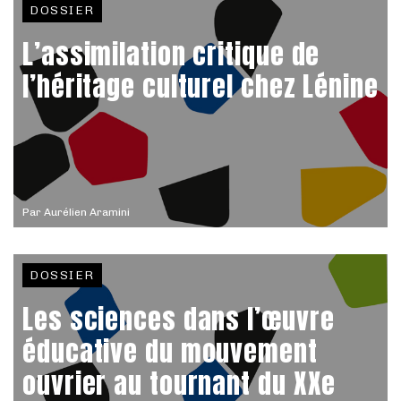
DOSSIER
L’assimilation critique de
l’héritage culturel chez Lénine
Par
Aurélien Aramini
DOSSIER
Les sciences dans l’œuvre
éducative du mouvement
ouvrier au tournant du XXe