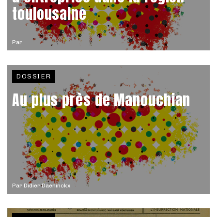
toulousaine
Par
DOSSIER
Au plus près de Manouchian
Par
Didier Daeninckx