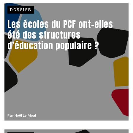
DOSSIER
Les écoles du PCF ont-elles
été des structures
d’éducation populaire ?
Par
Hoël Le Moal