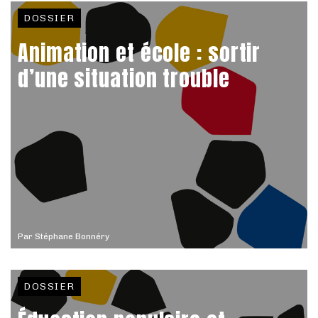
DOSSIER
Animation et école : sortir
d’une situation trouble
Par
Stéphane Bonnéry
DOSSIER