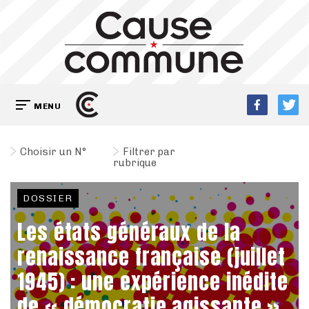
MENU
Choisir un N°
Filtrer par
rubrique
DOSSIER
Les états généraux de la
renaissance française (juillet
1945) : une expérience inédite
de « démocratie agissante »