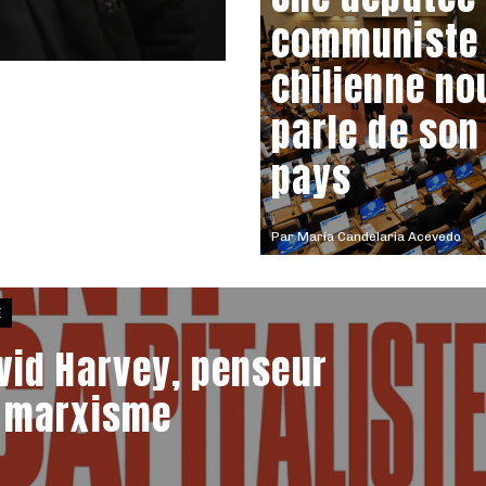
communiste
chilienne no
parle de son
pays
Par
María Candelaria Acevedo
E
vid Harvey, penseur
 marxisme