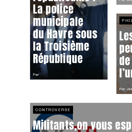
La police
municipale
PHI
du Havre sous
Le
la Troisième
pe
République
de
l’
Par
Par
Jea
CONTROVERSE
Militants,on vous esp