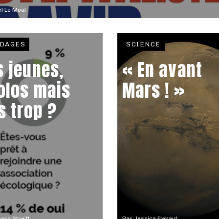
l Le Moal
DAGES
SCIENCE
s jeunes,
« En avant
olos mais
Mars ! »
s trop ?
ard Streiff
Par
Jessica Flahaut