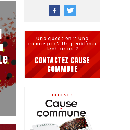
i
Une question ? Une
n
remarque ? Un problème
technique ?
Le
CONTACTEZ CAUSE
COMMUNE
RECEVEZ