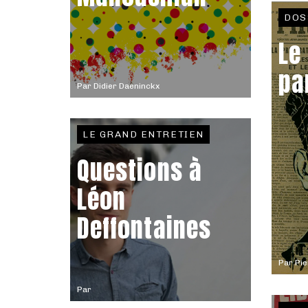
DOS
Le
pa
Par
Didier Daeninckx
LE GRAND ENTRETIEN
Questions à
Léon
Deffontaines
Par
Pie
Par