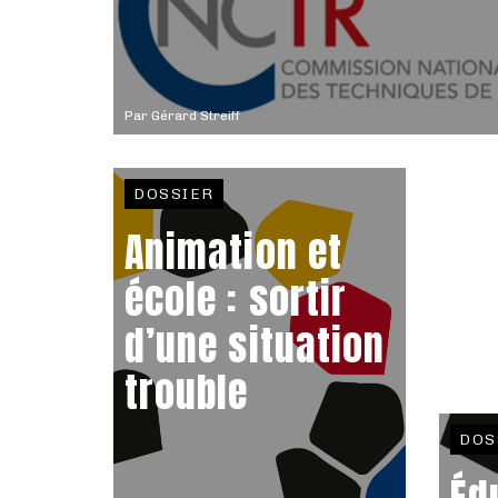
Par
Gérard Streiff
DOSSIER
Animation et
école : sortir
d’une situation
trouble
DOS