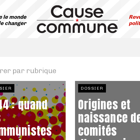
 le monde
Revu
le changer
poli
trer par rubrique
SIER
DOSSIER
44 : quand
Origines et
s
naissance d
mmunistes
comités