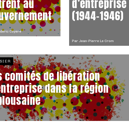
trent au
d’entreprise
uvernement
(1944-1946)
deric Coyere
Par
Jean-Pierre Le Crom
SIER
s comités de libération
entreprise dans la région
ulousaine