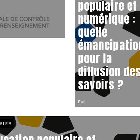
populaire et
numérique :
quelle
émancipatio
pour la
diffusion de
savoirs ?
Par
SIER