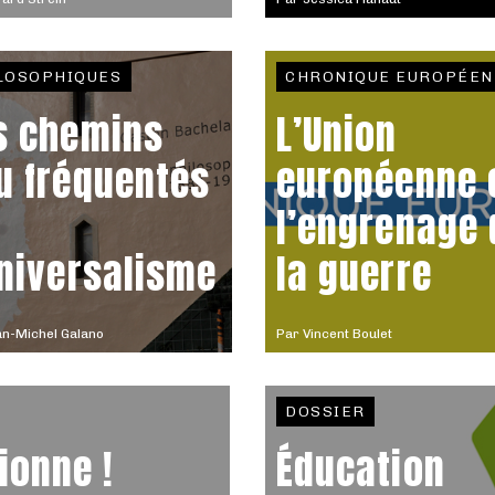
LOSOPHIQUES
CHRONIQUE EUROPÉEN
s chemins
L’Union
u fréquentés
européenne 
l’engrenage 
universalisme
la guerre
n-Michel Galano
Par
Vincent Boulet
DOSSIER
ionne !
Éducation