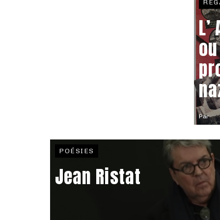
REG
L’
ou
pr
na
Par
POÉSIES
Jean Ristat