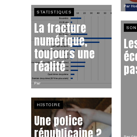
Par
Hoë
STATISTIQUES
La fracture
SON
numérique,
Le
toujours une
éc
réalité
pa
Par
HISTOIRE
Une police
républicaine ?
Par
Gér