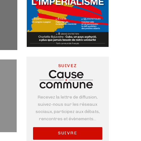
SUIVEZ
Recevez la lettre de diffusion,
suivez-nous sur les réseaux
sociaux, participez aux débats,
rencontres et évènements...
SUIVRE