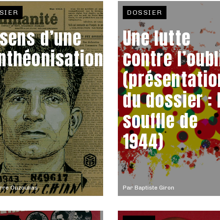
SIER
DOSSIER
 sens d’une
Une lutte
nthéonisation
contre l’oubl
(présentatio
du dossier : 
souffle de
1944)
rre Ouzoulias
Par
Baptiste Giron