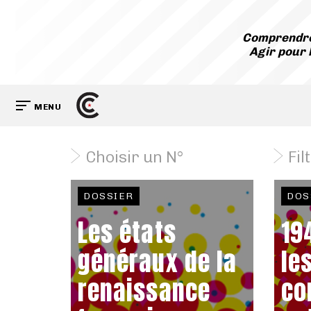
Comprendre
Agir pour 
MENU
Choisir un N°
Fil
DOSSIER
DOS
Les états
19
généraux de la
le
renaissance
co