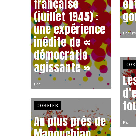
française
en
(juillet 1945) :
go
une expérience
Par
Fre
inédite de «
démocratie
agissante »
DOS
Le
Par
d’
to
DOSSIER
Au plus près de
Par
Manouchian