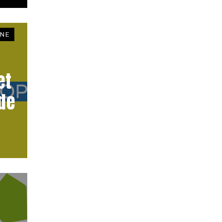
NE
et
de