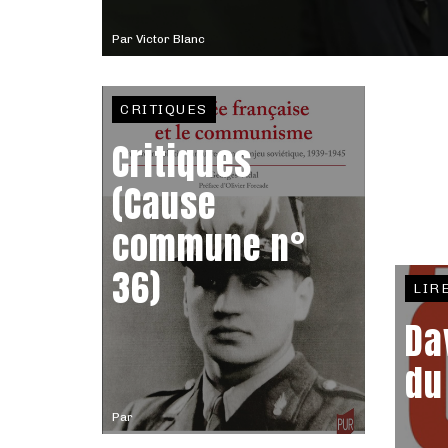
Par
Victor Blanc
CRITIQUES
Critiques
(Cause
commune n°
36)
LIR
Da
du
Par