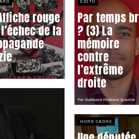
ARD
EDITO
 Affiche rouge
Par temps b
 l’échec de la
? (3) La
opagande
mémoire
zie
contre
l’extrême
droite
Par
Guillaume Roubaud-Quashie
HORS CADRE
Une députée