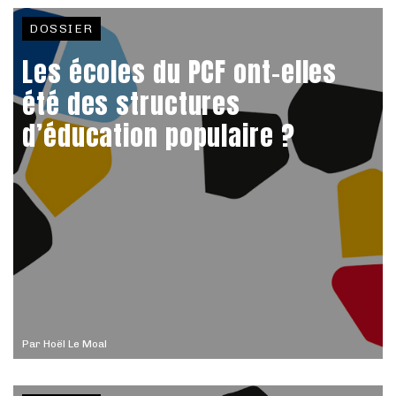
DOSSIER
Les écoles du PCF ont-elles
été des structures
d’éducation populaire ?
Par
Hoël Le Moal