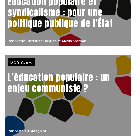
Éducation populaire et
syndicalisme : pour une
politique publique de l’État
Par
Marie-Christine Bastien et Alexia Morvan
DOSSIER
L’éducation populaire : un
enjeu communiste ?
Par
Mathieu Menghini