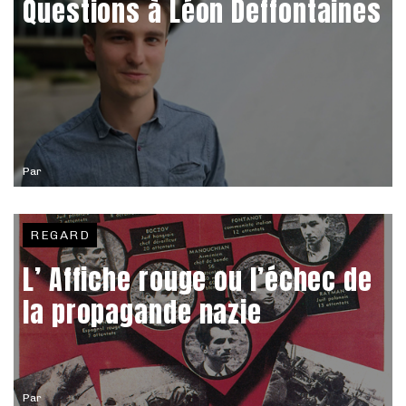
Questions à Léon Deffontaines
Par
REGARD
L’ Affiche rouge ou l’échec de
la propagande nazie
Par