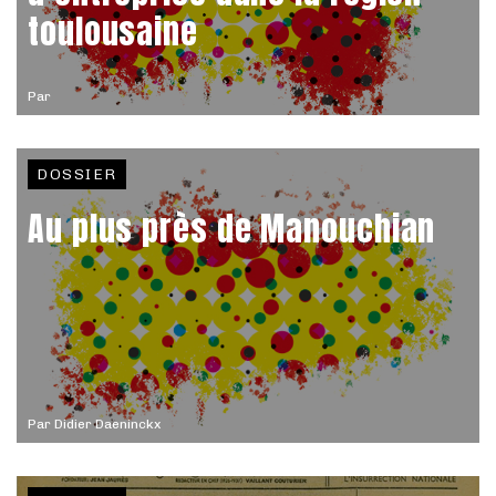
toulousaine
Par
DOSSIER
Au plus près de Manouchian
Par
Didier Daeninckx