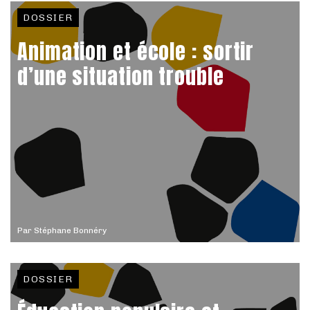
DOSSIER
Animation et école : sortir
d’une situation trouble
Par
Stéphane Bonnéry
DOSSIER