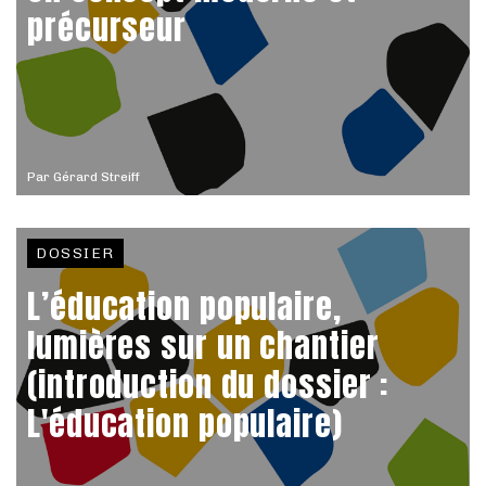
précurseur
Par
Gérard Streiff
DOSSIER
L’éducation populaire,
lumières sur un chantier
(introduction du dossier :
L'éducation populaire)