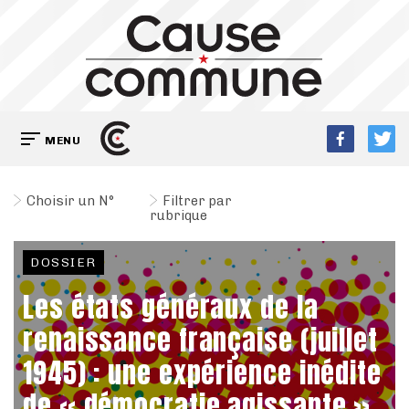
MENU
Choisir un N°
Filtrer par
rubrique
DOSSIER
Les états généraux de la
renaissance française (juillet
1945) : une expérience inédite
de « démocratie agissante »