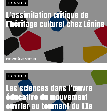
DOSSIER
L’assimilation critique de
l’héritage culturel chez Lénine
Par
Aurélien Aramini
DOSSIER
Les sciences dans l’œuvre
éducative du mouvement
ouvrier au tournant du XXe