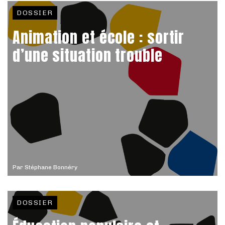
DOSSIER
Animation et école : sortir
d’une situation trouble
Par
Stéphane Bonnéry
DOSSIER