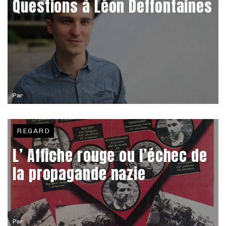
Questions à Léon Deffontaines
Par
REGARD
L’ Affiche rouge ou l’échec de
la propagande nazie
Par