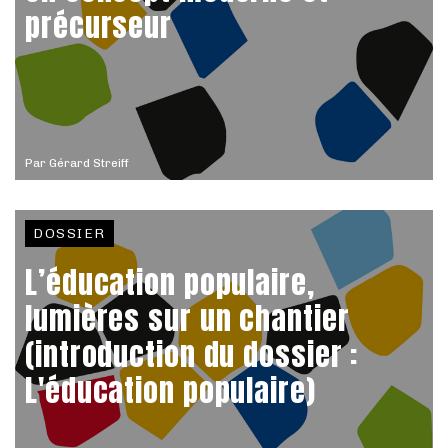
précurseur
Par
Gérard Streiff
DOSSIER
L’éducation populaire,
lumières sur un chantier
(introduction du dossier :
L'éducation populaire)