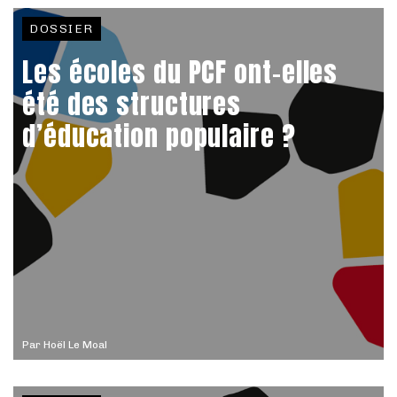
DOSSIER
Les écoles du PCF ont-elles
été des structures
d’éducation populaire ?
Par
Hoël Le Moal