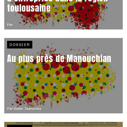
toulousaine
Par
DOSSIER
Au plus près de Manouchian
Par
Didier Daeninckx