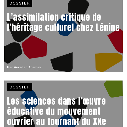
DOSSIER
L’assimilation critique de
l’héritage culturel chez Lénine
Par
Aurélien Aramini
DOSSIER
Les sciences dans l’œuvre
éducative du mouvement
ouvrier au tournant du XXe