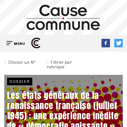
MENU
Choisir un N°
Filtrer par
rubrique
DOSSIER
Les états généraux de la
renaissance française (juillet
1945) : une expérience inédite
de « démocratie agissante »