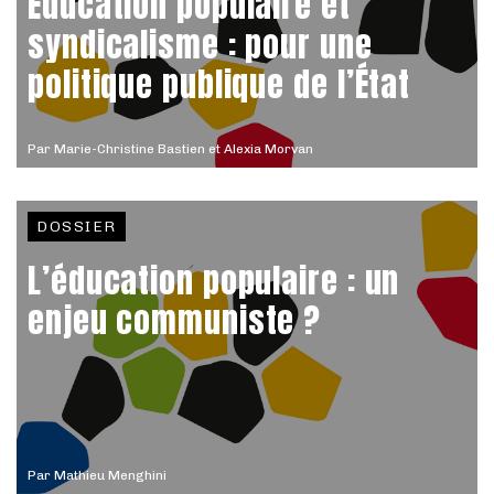
Éducation populaire et
syndicalisme : pour une
politique publique de l’État
Par
Marie-Christine Bastien et Alexia Morvan
DOSSIER
L’éducation populaire : un
enjeu communiste ?
Par
Mathieu Menghini