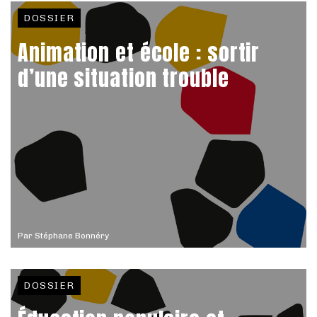
DOSSIER
Animation et école : sortir
d’une situation trouble
Par
Stéphane Bonnéry
DOSSIER