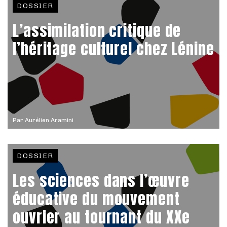
DOSSIER
L’assimilation critique de
l’héritage culturel chez Lénine
Par
Aurélien Aramini
DOSSIER
Les sciences dans l’œuvre
éducative du mouvement
ouvrier au tournant du XXe