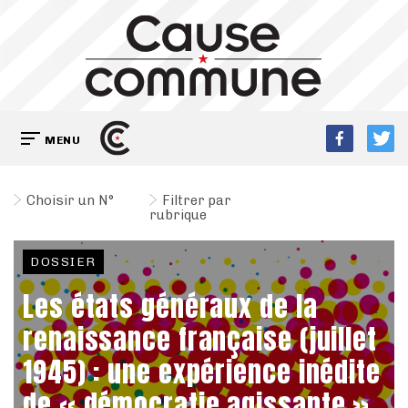
MENU
Choisir un N°
Filtrer par
rubrique
DOSSIER
Les états généraux de la
renaissance française (juillet
1945) : une expérience inédite
de « démocratie agissante »