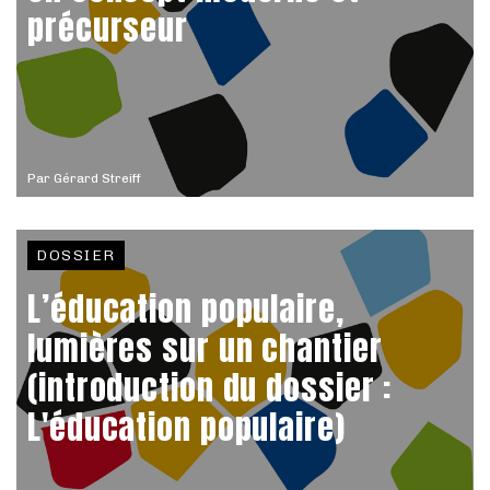
précurseur
Par
Gérard Streiff
DOSSIER
L’éducation populaire,
lumières sur un chantier
(introduction du dossier :
L'éducation populaire)