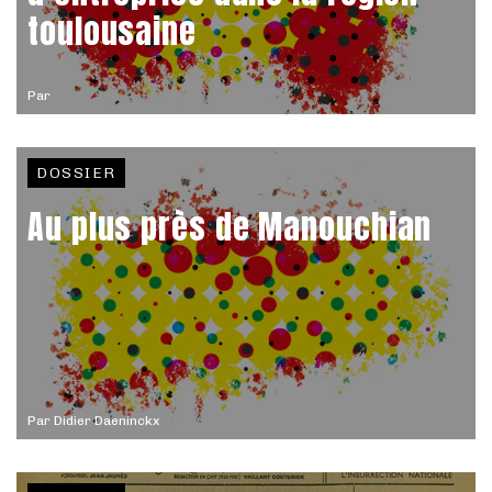
toulousaine
Par
DOSSIER
Au plus près de Manouchian
Par
Didier Daeninckx