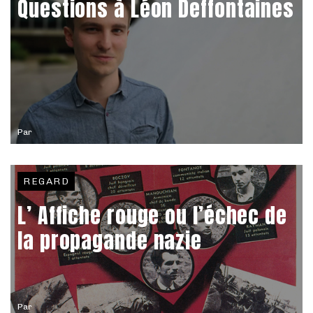
Questions à Léon Deffontaines
Par
REGARD
L’ Affiche rouge ou l’échec de
la propagande nazie
Par