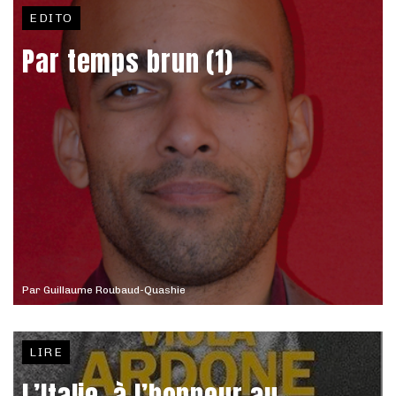
EDITO
Par temps brun (1)
Par
Guillaume Roubaud-Quashie
LIRE
L’Italie, à l’honneur au