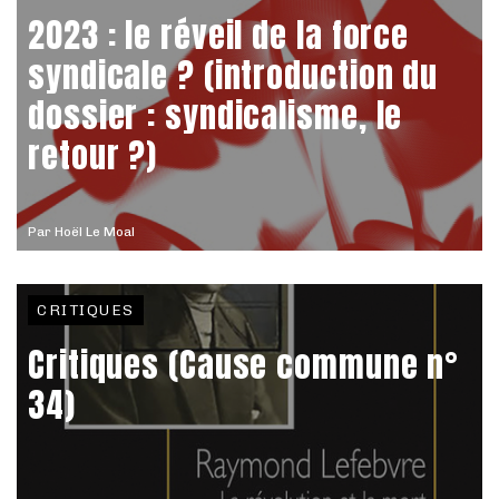
2023 : le réveil de la force
syndicale ? (introduction du
dossier : syndicalisme, le
retour ?)
Par
Hoël Le Moal
CRITIQUES
Critiques (Cause commune n°
34)