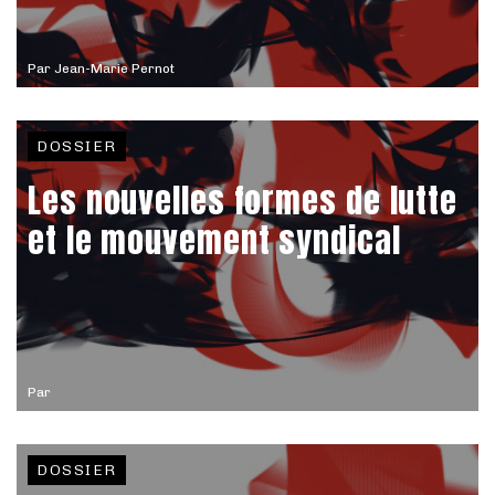
Par
Jean-Marie Pernot
DOSSIER
Les nouvelles formes de lutte
et le mouvement syndical
Par
DOSSIER