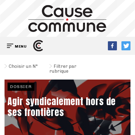
MENU
Choisir un N°
Filtrer par
rubrique
DOSSIER
Agir syndicalement hors de
ses frontières