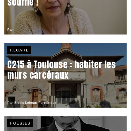
souffle !
Par
REGARD
C215 à Toulouse : habiter les
murs carcéraux
Par
Élodie Lebeau-Fernández
POÉSIES