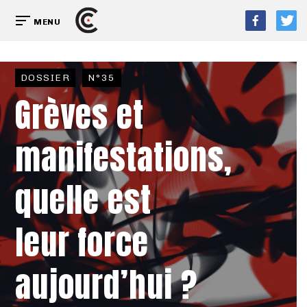
MENU
DOSSIER
N°35
Grèves et
manifestations,
quelle est
leur force
aujourd’hui ?