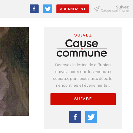
ABONNEMENT
SUIVEZ
Recevez la lettre de diffusion,
suivez-nous sur les réseaux
sociaux, participez aux débats,
rencontres et évènements...
SUIVRE