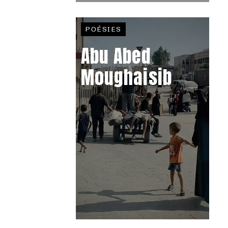
POÉSIES
Abu Abed
Moughaisib