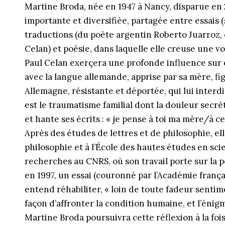
Martine Broda, née en 1947 à Nancy, disparue en 
importante et diversifiée, partagée entre essais
traductions (du poète argentin Roberto Juarroz,
Celan) et poésie, dans laquelle elle creuse une vo
Paul Celan exerçera une profonde influence sur el
avec la langue allemande, apprise par sa mère, fi
Allemagne, résistante et déportée, qui lui interd
est le traumatisme familial dont la douleur secrèt
et hante ses écrits : « je pense à toi ma mère/à ce q
Après des études de lettres et de philosophie, el
philosophie et à l’École des hautes études en scie
recherches au CNRS, où son travail porte sur la p
en 1997, un essai (couronné par l’Académie frança
entend réhabiliter, « loin de toute fadeur senti
façon d’affronter la condition humaine, et l’éni
Martine Broda poursuivra cette réflexion à la fois