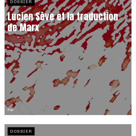
DOSSIER
Lucien Sève et la traduction
de Marx
Par
DOSSIER