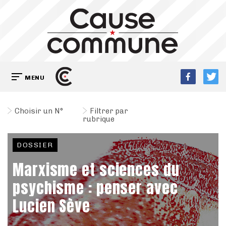
MENU
Choisir un N°
Filtrer par
rubrique
DOSSIER
Marxisme et sciences du
psychisme : penser avec
Lucien Sève