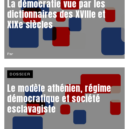
La démocratie vue par les
dictionnaires des XVIIIe et
XIXe siècles
Par
DOSSIER
Le modèle athénien, régime
démocratique et société
esclavagiste