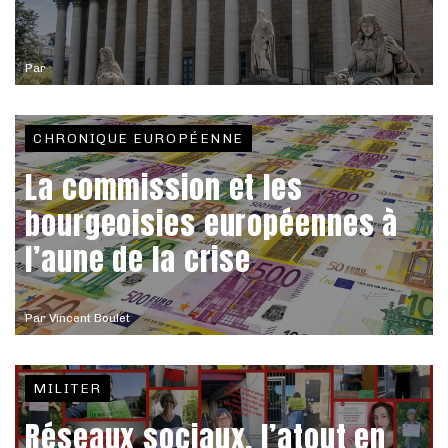
Par
CHRONIQUE EUROPÉENNE
La commission et les
bourgeoisies européennes à
l’aune de la crise
Par
Vincent Boulet
MILITER
Réseaux sociaux, l’atout en