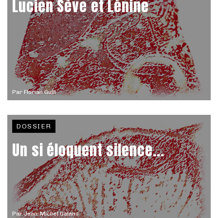
Lucien Sève et Lénine
Par
Florian Gulli
DOSSIER
Un si éloquent silence...
Par
Jean-Michel Galano