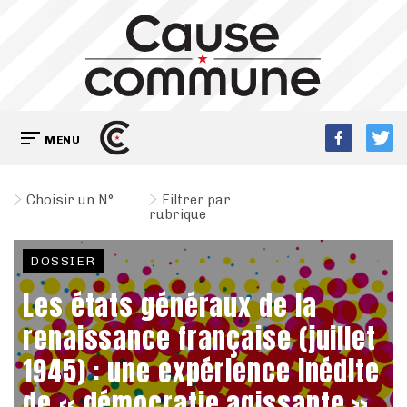
MENU
Choisir un N°
Filtrer par
rubrique
DOSSIER
Les états généraux de la
renaissance française (juillet
1945) : une expérience inédite
de « démocratie agissante »