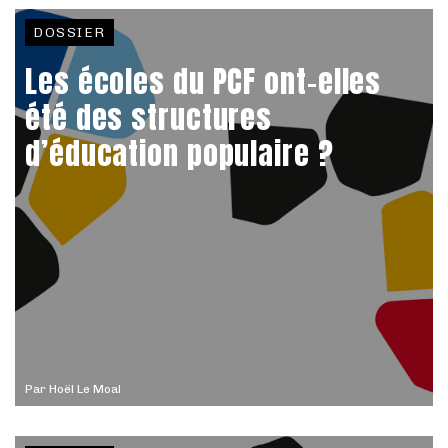
DOSSIER
Les écoles du PCF ont-elles
été des structures
d’éducation populaire ?
Par
Hoël Le Moal