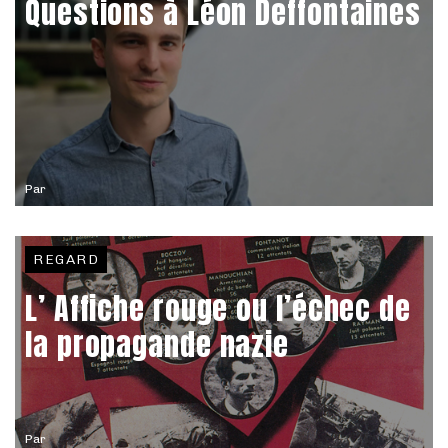
Questions à Léon Deffontaines
Par
REGARD
L’ Affiche rouge ou l’échec de
la propagande nazie
Par