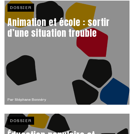
DOSSIER
Animation et école : sortir
d’une situation trouble
Par
Stéphane Bonnéry
DOSSIER