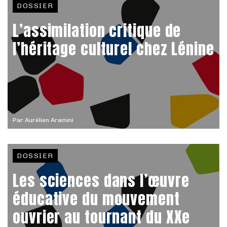
DOSSIER
L’assimilation critique de
l’héritage culturel chez Lénine
Par
Aurélien Aramini
DOSSIER
Les sciences dans l’œuvre
éducative du mouvement
ouvrier au tournant du XXe