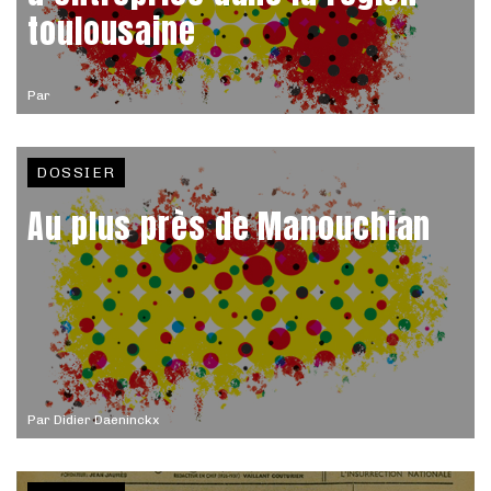
toulousaine
Par
DOSSIER
Au plus près de Manouchian
Par
Didier Daeninckx