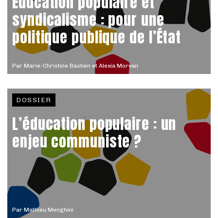
Éducation populaire et
syndicalisme : pour une
politique publique de l’État
Par
Marie-Christine Bastien et Alexia Morvan
DOSSIER
L’éducation populaire : un
enjeu communiste ?
Par
Mathieu Menghini