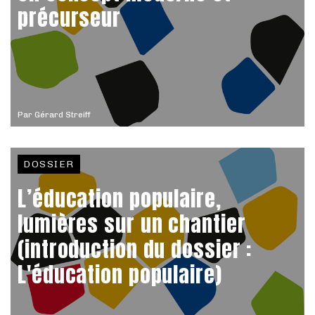
précurseur
Par
Gérard Streiff
DOSSIER
L’éducation populaire,
lumières sur un chantier
(introduction du dossier :
L'éducation populaire)