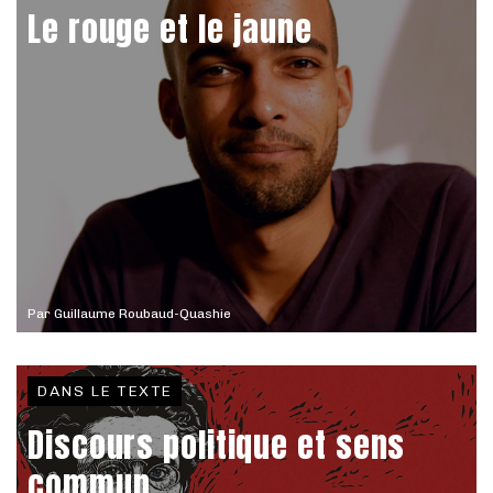
Le rouge et le jaune
Par
Guillaume Roubaud-Quashie
DANS LE TEXTE
Discours politique et sens
commun