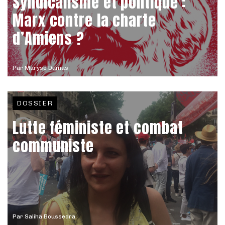
Syndicalisme et politique :
Marx contre la charte
d’Amiens ?
Par
Maryse Dumas
DOSSIER
Lutte féministe et combat
communiste
Par
Saliha Boussedra