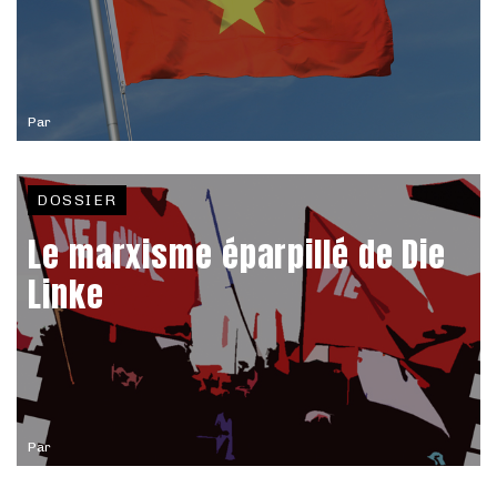
Par
DOSSIER
Le marxisme éparpillé de Die
Linke
Par