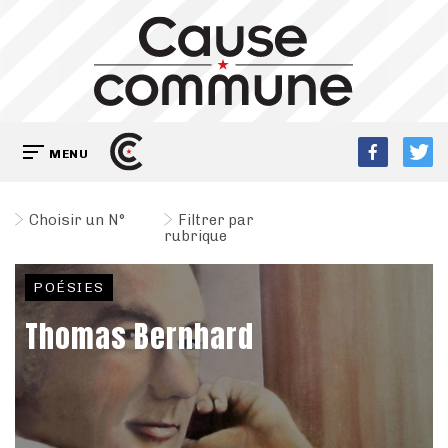
MENU
Choisir un N°
Filtrer par
rubrique
POÉSIES
Thomas Bernhard