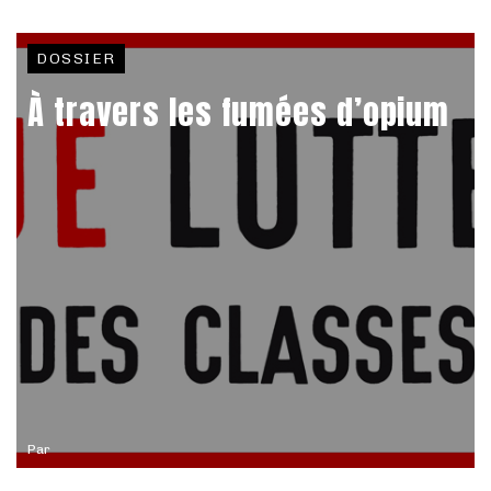
DOSSIER
À travers les fumées d’opium
Par