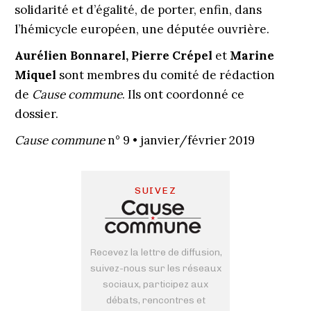
solidarité et d’égalité, de porter, enfin, dans
l’hémicycle européen, une députée ouvrière.
Aurélien Bonnarel, Pierre Crépel
et
Marine
Miquel
sont membres du comité de rédaction
de
Cause commune
. Ils ont coordonné ce
dossier.
Cause commune
n° 9 • janvier/février 2019
SUIVEZ
Recevez la lettre de diffusion,
suivez-nous sur les réseaux
sociaux, participez aux
débats, rencontres et