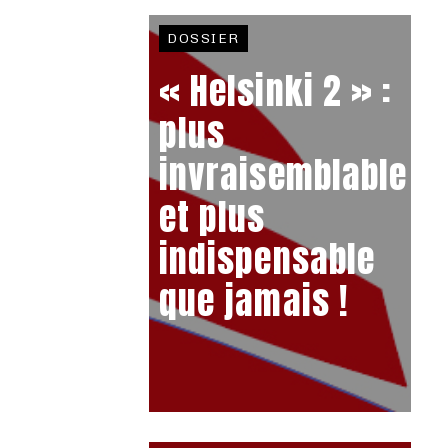
DOSSIER
« Helsinki 2 » :
plus
invraisemblable
et plus
indispensable
que jamais !