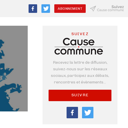
ABONNEMENT
SUIVEZ
Recevez la lettre de diffusion,
suivez-nous sur les réseaux
sociaux, participez aux débats,
rencontres et évènements...
SUIVRE