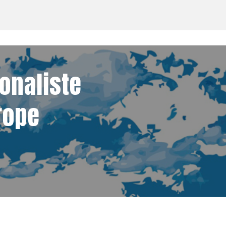
ionaliste
rope