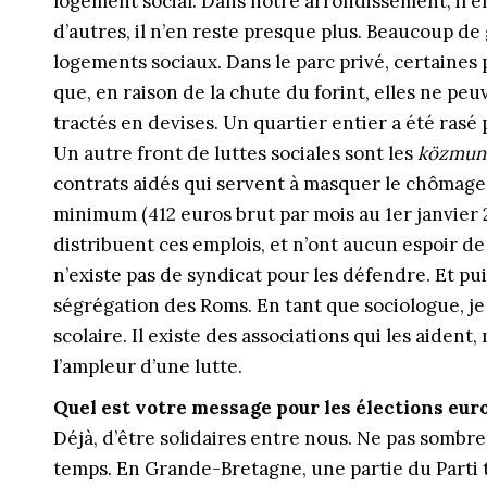
logement social. Dans notre arrondissement, il e
d’autres, il n’en reste presque plus. Beaucoup d
logements sociaux. Dans le parc privé, certaine
que, en raison de la chute du forint, elles ne p
trac­tés en devises. Un quartier entier a été rasé 
Un autre front de luttes sociales sont les
közmun
contrats aidés qui servent à masquer le chômage.
minimum (412 euros brut par mois au 1er janvier 20
distribuent ces emplois, et n’ont aucun espoir de 
n’existe pas de syndicat pour les défendre. Et puis,
ségrégation des Roms. En tant que sociologue, je
scolaire. Il existe des associations qui les aident, 
l’ampleur d’une lutte.
Quel est votre message pour les élections eu
Déjà, d’être solidaires entre nous. Ne pas sombre
temps. En Grande-Bretagne, une partie du Parti tra