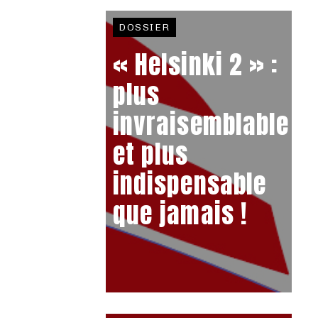
DOSSIER
« Helsinki 2 » :
plus
invraisemblable
et plus
indispensable
que jamais !