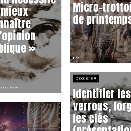
Micro-trotto
 mieux
de printemp
nnaître
l’opinion
blique »
Par
DOSSIER
ard Streiff
Identifier le
verrous, for
les clés
(présentatio