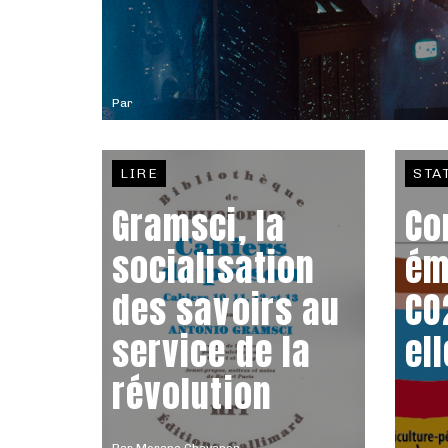
Par
LIRE
STA
Gramsci, la
Co
socialisation
ém
des savoirs au
CO
service de la
el
révolution