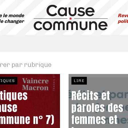
 le monde
Revu
le changer
poli
trer par rubrique
TIQUES
LIRE
itiques
Récits et
ause
paroles des
mmune n° 7)
femmes et