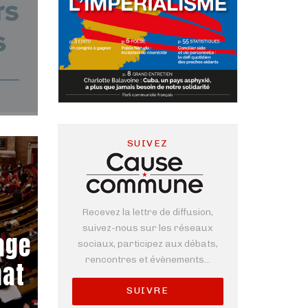
SUIVEZ
Recevez la lettre de diffusion,
suivez-nous sur les réseaux
age
sociaux, participez aux débats,
rencontres et évènements...
nat
SUIVRE