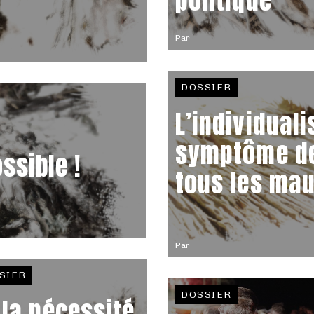
politique
Par
DOSSIER
L’individuali
symptôme d
ssible !
tous les ma
Par
SIER
DOSSIER
 la nécessité