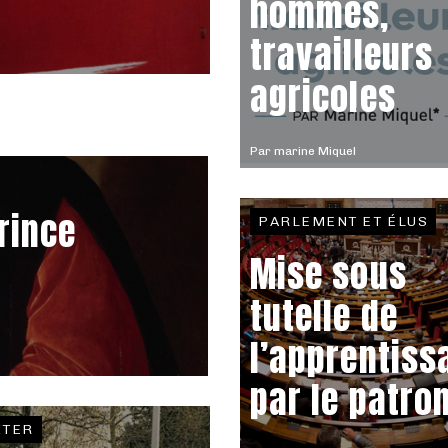
hommes,
travailleurs
agricoles
Par
marine Miquel
prince
PARLEMENT ET ÉLUS
Mise sous
tutelle de
l’apprentiss
par le patro
ITER