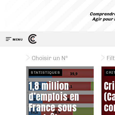
Comprendre
Agir pour 
MENU
Choisir un N°
Fil
STATISTIQUES
CRI
1,8 million
Cr
d’emplois en
(C
France sous
co