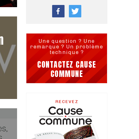
n
Une question ? Une
remarque ? Un problème
technique ?
CONTACTEZ CAUSE
COMMUNE
RECEVEZ