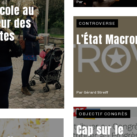
Par
école au
ur des
CONTROVERSE
ttes
L’État Macro
Par
Gérard Streiff
OBJECTIF CONGRÈS
Cap sur le