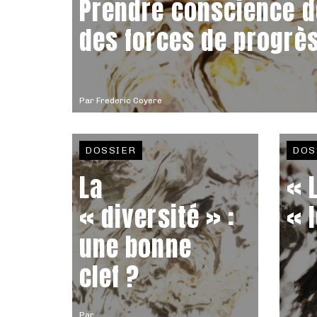
Prendre conscience d
des forces de progrès
Par
Frederic Coyere
DOSSIER
DOS
La
« 
« diversité » :
« 
une bonne
clef ?
Par