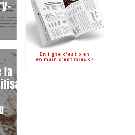
ry-
En ligne c'est bien
en main c'est mieux !
 la
lisation
u