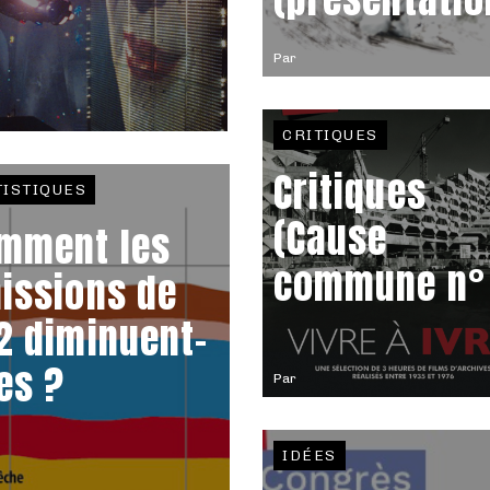
Par
CRITIQUES
Critiques
TISTIQUES
(Cause
mment les
commune n° 
issions de
2 diminuent-
les ?
Par
IDÉES