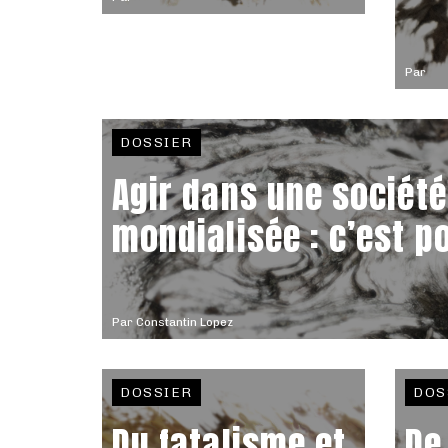
Par
DOSSIER
Agir dans une société
mondialisée : c’est po
Par
Constantin Lopez
DOSSIER
DOS
Du fatalisme et
De