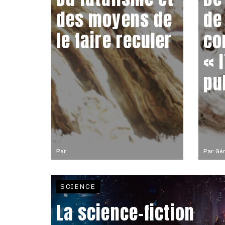
des moyens de
de
le faire reculer
co
« 
pu
Par
Par
Gér
SCIENCE
La science-fiction