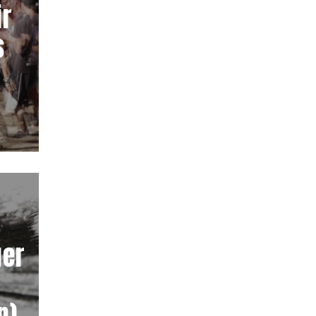
ir
s
s
ger
n)