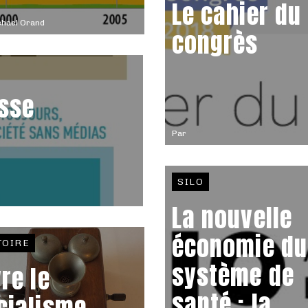
Le cahier du
chael Orand
congrès
esse
Par
SILO
La nouvelle
économie du
TOIRE
système de
vre le
santé : la