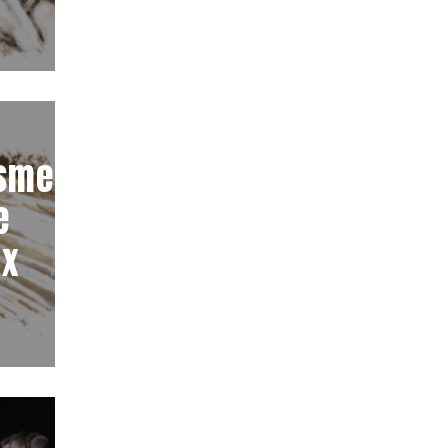
sme :
e
ux