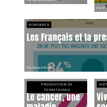
Par
Morane Chavanon
Par
Mi
SONDAGES
Les Français et la pr
Par
Gérard Streiff
PRODUCTION DE
HIS
TERRITOIRES
Le cancer, une
Vi