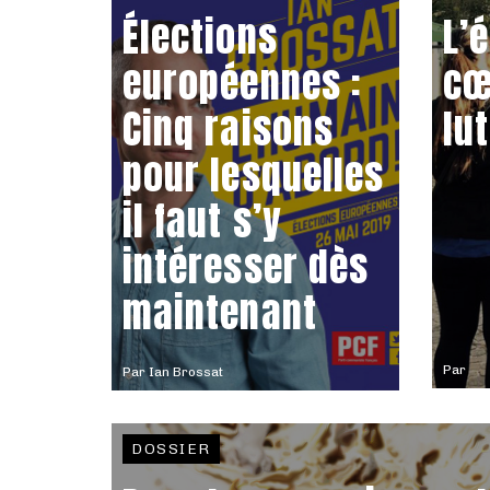
Élections
L’
européennes :
cœ
Cinq raisons
lu
pour lesquelles
il faut s’y
intéresser dès
maintenant
Par
Par
Ian Brossat
DOSSIER