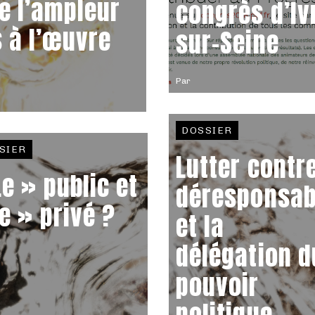
e l’ampleur
congrès d’Iv
 à l’œuvre
sur-Seine
Par
DOSSIER
SIER
Lutter contre
Le » public et
déresponsabi
le » privé ?
et la
délégation d
pouvoir