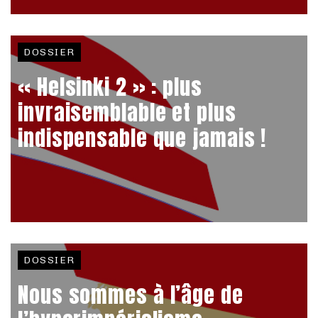
DOSSIER
« Helsinki 2 » : plus
invraisemblable et plus
indispensable que jamais !
DOSSIER
Nous sommes à l’âge de