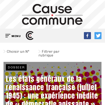
MENU
Choisir un N°
Filtrer par
rubrique
DOSSIER
Les états généraux de la
renaissance française (juillet
1945) : une expérience inédite
de « démocratie agissante »