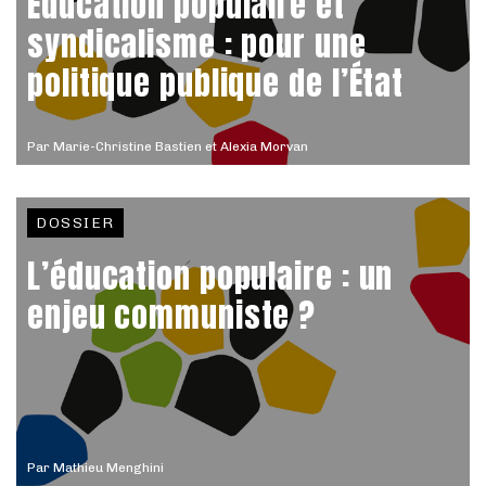
Éducation populaire et
syndicalisme : pour une
politique publique de l’État
Par
Marie-Christine Bastien et Alexia Morvan
DOSSIER
L’éducation populaire : un
enjeu communiste ?
Par
Mathieu Menghini