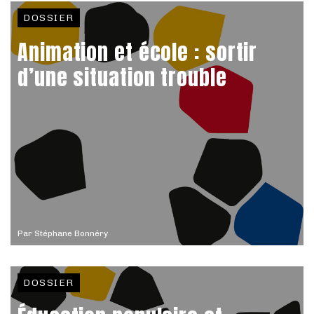
DOSSIER
Animation et école : sortir
d’une situation trouble
Par
Stéphane Bonnéry
DOSSIER