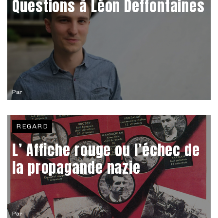
Questions à Léon Deffontaines
Par
REGARD
L’ Affiche rouge ou l’échec de
la propagande nazie
Par