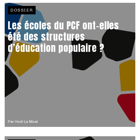
DOSSIER
Les écoles du PCF ont-elles
été des structures
d’éducation populaire ?
Par
Hoël Le Moal