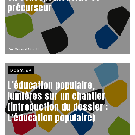
précurseur
Par
Gérard Streiff
DOSSIER
L’éducation populaire,
lumières sur un chantier
(introduction du dossier :
L'éducation populaire)