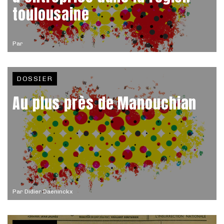
toulousaine
Par
DOSSIER
Au plus près de Manouchian
Par
Didier Daeninckx