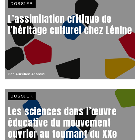
DOSSIER
L’assimilation critique de
l’héritage culturel chez Lénine
Par
Aurélien Aramini
DOSSIER
Les sciences dans l’œuvre
éducative du mouvement
ouvrier au tournant du XXe