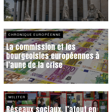
Par
CHRONIQUE EUROPÉENNE
La commission et les
bourgeoisies européennes à
l’aune de la crise
Par
Vincent Boulet
MILITER
Réseaux sociaux, l’atout en