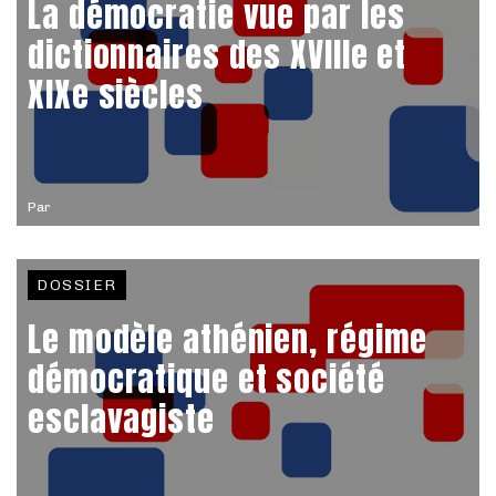
La démocratie vue par les
dictionnaires des XVIIIe et
XIXe siècles
Par
DOSSIER
Le modèle athénien, régime
démocratique et société
esclavagiste