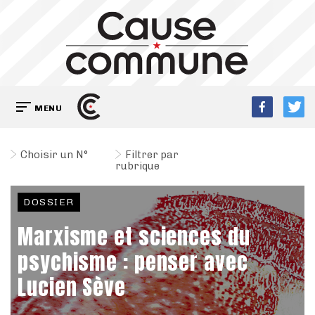
MENU
Choisir un N°
Filtrer par
rubrique
DOSSIER
Marxisme et sciences du
psychisme : penser avec
Lucien Sève