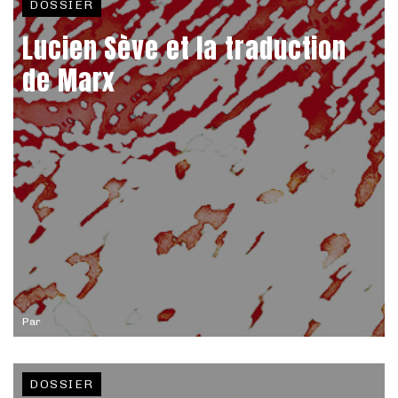
DOSSIER
Lucien Sève et la traduction
de Marx
Par
DOSSIER