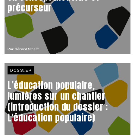
précurseur
Par
Gérard Streiff
DOSSIER
L’éducation populaire,
lumières sur un chantier
(introduction du dossier :
L'éducation populaire)