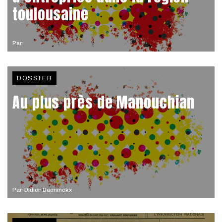
toulousaine
Par
DOSSIER
Au plus près de Manouchian
Par
Didier Daeninckx