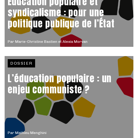
Éducation populaire et
syndicalisme : pour une
politique publique de l’État
Par
Marie-Christine Bastien et Alexia Morvan
DOSSIER
L’éducation populaire : un
enjeu communiste ?
Par
Mathieu Menghini