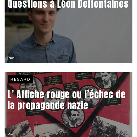
Questions à Léon Deffontaines
Par
REGARD
L’ Affiche rouge ou l’échec de
la propagande nazie
Par