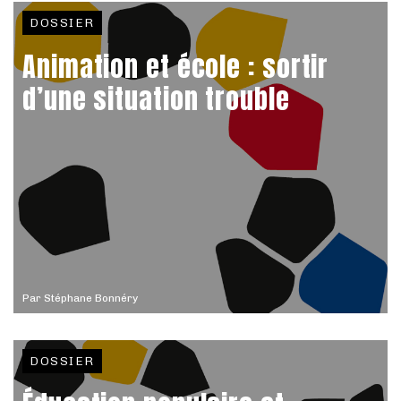
DOSSIER
Animation et école : sortir
d’une situation trouble
Par
Stéphane Bonnéry
DOSSIER