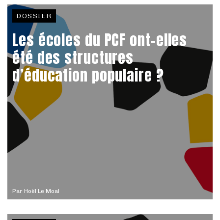
DOSSIER
Les écoles du PCF ont-elles
été des structures
d’éducation populaire ?
Par
Hoël Le Moal