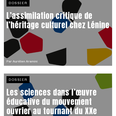
DOSSIER
L’assimilation critique de
l’héritage culturel chez Lénine
Par
Aurélien Aramini
DOSSIER
Les sciences dans l’œuvre
éducative du mouvement
ouvrier au tournant du XXe