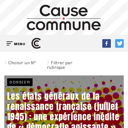
MENU
Choisir un N°
Filtrer par
rubrique
DOSSIER
Les états généraux de la
renaissance française (juillet
1945) : une expérience inédite
de « démocratie agissante »