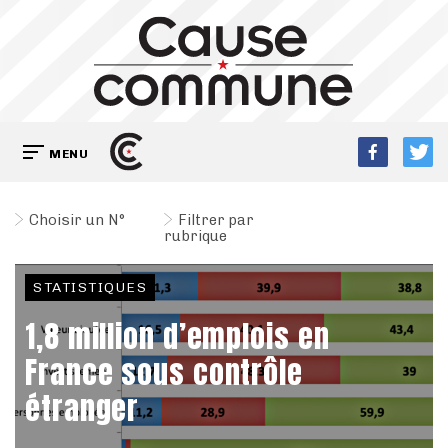
MENU
Choisir un N°
Filtrer par
rubrique
STATISTIQUES
1,8 million d’emplois en
France sous contrôle
étranger