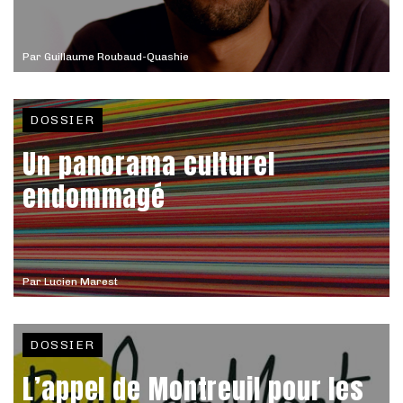
Par
Guillaume Roubaud-Quashie
DOSSIER
Un panorama culturel
endommagé
Par
Lucien Marest
DOSSIER
L’appel de Montreuil pour les