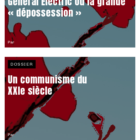
General Electric ou la grande
« dépossession »
Par
DOSSIER
Un communisme du
XXIe siècle
Par