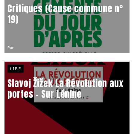
Critiques (Cause commune n°
19)
Par
LIRE
Slavoj Žižek La Révolution aux
portes – Sur Lénine