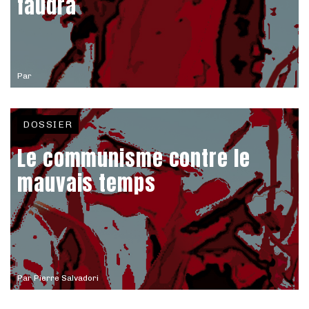
faudra
Par
DOSSIER
Le communisme contre le
mauvais temps
Par
Pierre Salvadori