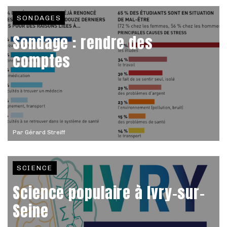
SONDAGES
Sondage : rendre des
comptes
Par
Gérard Streiff
SCIENCE
Science populaire à Ivry-sur-
Seine